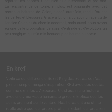
réparent les choses. C'est bien plus intéressant et profond.
La rencontre de ce tome, en plus, est poignante avec cet
ancien subalterne de Galon, blessé autrefois, rendu fou par
les pertes et blessures. Grâce à lui, on a pu avoir un aperçu de
l'ancien Galon et du chemin accompli, mais aussi, nous avons
eu une belle proposition de soin, d'entraide et d'évolution, un
peu magique, qui m'a mis beaucoup de baume au coeur.
En bref
Voilà ce qui différencie Beast King des autres, ce n'est
pas un simple manga d'inspiration RPG avec des quêtes
comme dans les JV japonais. C'est aussi une histoire
avec une vraie visée humaniste grâce à la place que les
soins prennent sur l'aventure. Nos héros ont une utilité
réelle autre que leur propre profit, ils aident leur prochain,