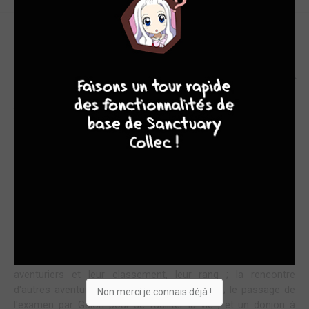
PERCECIEL ET SES SECRETS
8
10
4
7
Amateur de RPG japonais avec quêtes et donjons,
Beast
King
est fait pour vous. Chill et action sont au rendez-
vous dans un bel esprit humaniste, lors des simples
combats bourrins des jeux plus classiques.
La jeune aventurière Tina et l'ancien roi des bêtes, Galon, sont
désormais coéquipiers pour crapahuter à travers leur monde
et aider les bêtes et démons qu'ils croisent. Nous avons pris
plaisir à nous mettre dans leur pas dans le tome précédent,
désormais les auteurs alimentent ce duo et développent leur
univers pour rendre la lecture plus dense.
Au programme de ce tome : la découverte du système des
aventuriers et leur classement, leur rang ; la rencontre
d'autres aventuriers pour former une équipe ; le passage de
Non merci je connais déjà !
l'examen par Galon pour se faciliter la vie ; et un donjon à