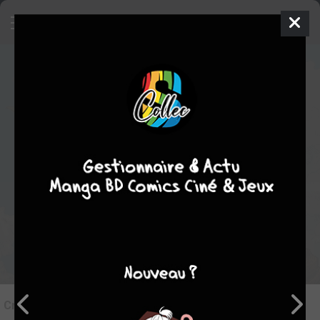
7
Critique de
Beast King And
Medicinal Herb #2
par
Tampopo24
le mar. 12 août 2025
STAFF
Rédiger une critique
Critique de
Beast King And Medicinal Herb #2