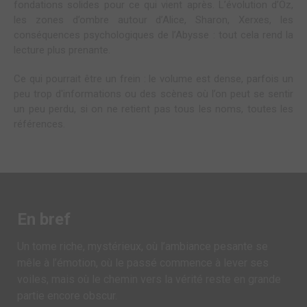
fondations solides pour ce qui vient après. L’évolution d’Oz,
les zones d’ombre autour d’Alice, Sharon, Xerxes, les
conséquences psychologiques de l’Abysse : tout cela rend la
lecture plus prenante.
Ce qui pourrait être un frein : le volume est dense, parfois un
peu trop d'informations ou des scènes où l’on peut se sentir
un peu perdu, si on ne retient pas tous les noms, toutes les
références.
En bref
Un tome riche, mystérieux, où l’ambiance pesante se
mêle à l’émotion, où le passé commence à lever ses
voiles, mais où le chemin vers la vérité reste en grande
partie encore obscur.