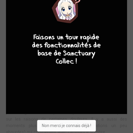
LES SECRETS SE DÉVOILENT (UN PEU)
1 – Plongée dans l’abysse du passé (l’histoire)
9
8
9
8
Dans ce quatrième tome, l’intrigue continue de tisser ses fils
mystérieux tout en introduisant des enjeux émotionnels plus
profonds. On retrouve Oz après sa sortie de l’Abysse, recueilli
par la famille Rainsworth. Alice voit ses pouvoirs scellés, ce
qui change la dynamique du groupe. Sharon et Xerxes
proposent à Oz de travailler avec eux pour l’organisation
Pandora, et leur première mission consiste à traquer un
contractant illégal qui sème le chaos dans une ville voisine.
Mais ce tome ne se contente pas d’avancer par de simples
missions : il creuse également dans le passé. On en apprend
plus sur les dix dernières années, sur ce que certains
personnages ont vécu pendant que Oz était dans l’Abysse,
sur les raisons de certaines douleurs. Il y a aussi des
moments plus légers (humour, des situations un peu
Non merci je connais déjà !
absurdes) qui contrastent avec l’ambiance sombre.