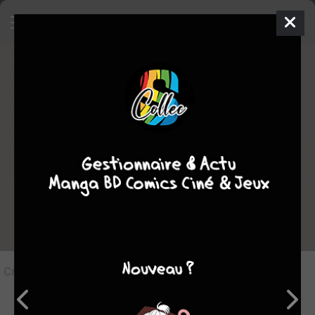
8
Critique de
Pandora Hearts #4
par
juju
le mar. 16 sept. 2025
STAFF
Rédiger une critique
Critique de
Pandora Hearts #4