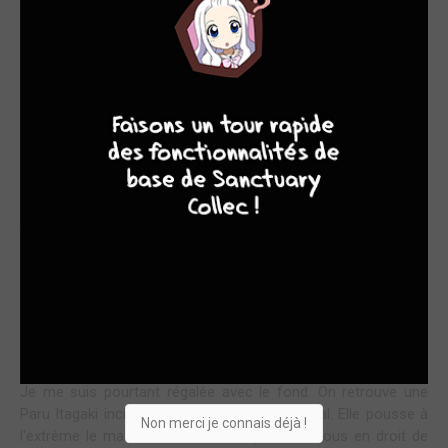
GIRL POWER SANGLANT !
9
8
9
8
Chaque sortie de Paru Itagaki est devenu un petit
événement avec le succès de Beastars et même quand il
s'agit d'un oneshot pas tout à fait poli comme il le devrait,
on apprécie grandement !
Pourtant,
Bota Bota
est une sorte d'oeuvre de commande, si
j'ai compris, négocié en échange de la réutilisation du
personnage de Santa, qu'elle avait imaginé avant pour l'éditeur
et qu'elle souhaitait prendre pour un autre éditeur. Au début,
c'est assez drôle, léger, barré. Les chapitres sont en mode
épisodique. Puis brusque revirement d'un coup, avec une
tentative de clôture aussi rapide que maladroite. Cela m'a
laissée un peu perplexe sur la forme.
Je me suis pourtant régalée avec le fond. On retrouve une
Paru Itagaki incisive, qui tape là où ça fait mal. Elle pousse à
Non merci je connais déjà !
l'extrême le malaise et le trauma qu'on est tous en droit de