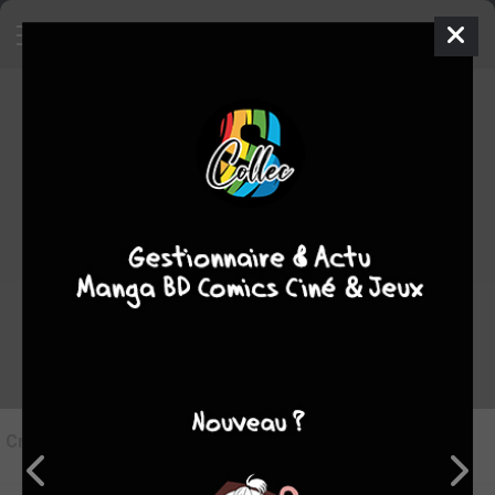
7
Critique de
Bota Bota
par
Tampopo24
le mer. 5 nov. 2025
STAFF
Rédiger une critique
Critique de
Bota Bota