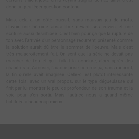
certains vrillent juste en la voyant saigner du nez ainsi. C'est
donc un peu léger question contenu.
Mais, cela a un côté jouissif, sans mauvais jeu de mots,
d'avoir une héroïne aussi libre devant ses envies et une
écriture aussi désinhibée. C'est bien pour ça que la rupture de
ton avec l'arrivée d'un personnage récurrent, présenté comme
la solution aurait dû être le sommet de l'oeuvre. Mais c'est
très maladroitement fait. On sent que la série ne devait pas
marcher de fou et qu'il fallait la conclure, alors après des
chapitres à s'amuser, l'autrice pose comme ça, sans raccord,
la fin qu'elle avait imaginée. Celle-ci est plutôt intéressante
cette fois, avec un vrai propos, sur le type dégueulasse qui
finit par lui montrer le peu de profondeur de son trauma et la
voie pour s'en sortir. Mais l'autrice nous a quand même
habituée à beaucoup mieux.