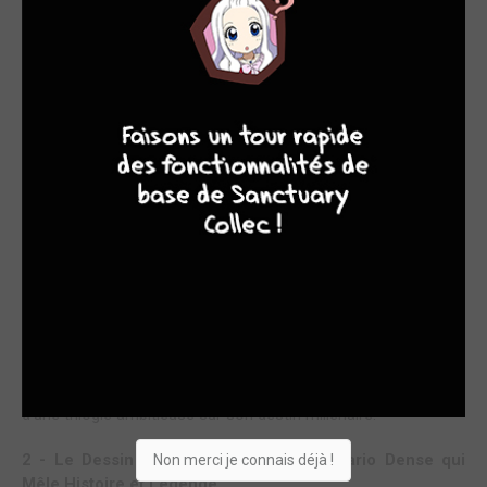
LE BERCEAU D’UNE LÉGENDE
1 - L’Histoire : Des Origines Sanglantes à une Cité
8
7
9
8
Mythique
Ce premier tome nous plonge au cœur de l’Antiquité, avec la
conquête de la petite cité de Jébus par le roi David. Protégée
par sa citadelle de Sion et une source souterraine, la ville
tombe grâce à une infiltration astucieuse via un souterrain.
David, revendiquant un don divin, en fait sa capitale :
Jérusalem. On suit sa volonté de limiter les massacres,
d’interdire le pillage, et d’accueillir l’Arche d’Alliance. Le récit
couvre ensuite les règnes de David et Salomon, avec
alliances, complots et prophéties, avant d’accélérer sur des
siècles de succession royale. C’est l’histoire d’une ville née
dans le sang, refuge des monothéismes, qui pose les bases
d’une trilogie ambitieuse sur son destin millénaire.
2 - Le Dessin et le Scénario : Un Scénario Dense qui
Non merci je connais déjà !
Mêle Histoire et Légende