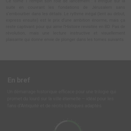
Ce tome 1 remplit son rôle de lancement : il intrigue sur la
suite en couvrant les fondations de Jérusalem sans
s’embourber dans les détails. Le rythme inégal (lent au début,
express ensuite) est le prix d’une ambition énorme, mais ça
reste captivant pour qui aime l’Histoire revisitée en BD. Pas de
révolution, mais une lecture instructive et visuellement
plaisante qui donne envie de plonger dans les tomes suivants.
En bref
Un démarrage historique efficace pour une trilogie qui
promet du lourd sur la ville éternelle – idéal pour les
fans d’Antiquité et de récits bibliques adaptés.