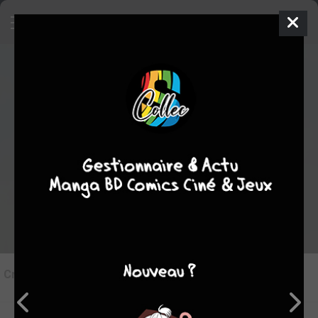
8
Critique de
Jérusalem #1
par
juju
le dim. 30 nov. 2025
STAFF
Rédiger une critique
Critique de
Jérusalem #1