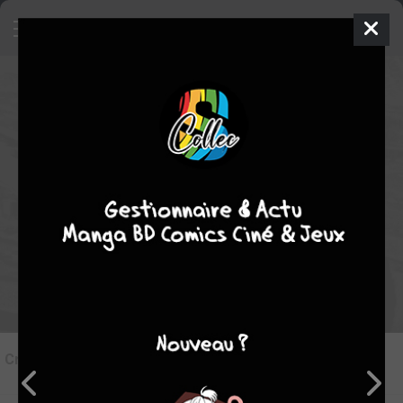
10
Critique de
Gen aux pieds nus #2
par
Korail
le dim. 28 déc. 2025
STAFF
Rédiger une critique
Critique de
Gen aux pieds nus #2