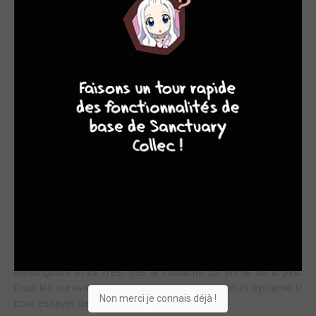
HIROSHIMA : LA PREMIÈRE SEMAINE APRÈS LA
BOMBE
9
8
9
8
"Aujourd'hui, c'est le premier jour du reste de votre vie" : cette
formule révèle toute sa véracité dans le tome 2 de Gen aux
pieds nus. La bombe a été lâchée, la vie continue, à jamais
marquée, traumatisée. On n'en sort pas indemne.
C’est la première bombe atomique, donc personne ne
comprend ce qui se passe, ni Gen, ni le reste de la population,
ni même les soldats qui meurent alors qu’ils ramassent les
morts, les blessés ou les presque morts assoiffés. C’est
difficile à tenir.
On ne comprend pas, les brûlures, les cheveux qui tombent,
les corps qui fondent, on ne comprend pas la soif
inextinguible et ce n’est pas la solidarité qui prime ou si peu.
Pour les survivants, c’est la double peine : rejet et système D
Non merci je connais déjà !
pour essayer de s’en sortir.