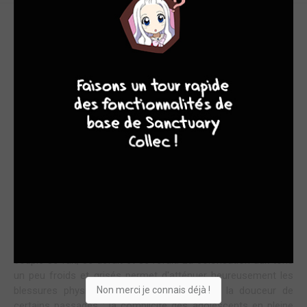
UN PORTRAIT TENDRE ET UN PEU EFFRAYANT DE 2
ADOLESCENTS QUI S'AIMENT... OU SE DÉTESTENT
9
8
9
8
Alain Kokor s'est inspiré de 3 textes de Diastème (La nuit du
thermomètre, 107 ans et La paix dans le monde) pour nous
raconter les aventures de Simon et Lucie de l'adolescence à
l'âge adulte. De rencontres en séparations et en retrouvailles,
ces deux-là s'aiment et sont complices ou antagonistes
selon les périodes.
Les graphismes doux et poétiques d'Alain Kokor font
merveille pour illustrer ces aventures douces-amères de 2
êtres sensibles et fragiles face à la vie. D'amours
adolescentes tendres et douces à retrouvailles entre adultes
en passant par la case hôpital psychiatrique pour Simon, le
couple se fait, se défait et se refait. La colorisation aux tons
un peu froids et grisés permet d'atténuer heureusement les
Non merci je connais déjà !
blessures physiques de Simon et magnifie la douceur de
certains passages : la complicité des adolescents en pleine