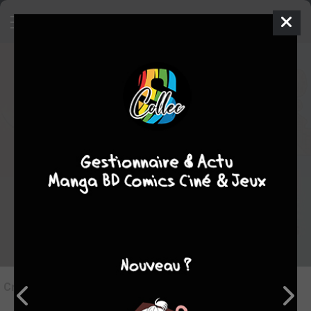
8
Critique de
Simon & Lucie
par
ginevra
le dim. 11 janv. 2026
STAFF
Rédiger une critique
Critique de
Simon & Lucie