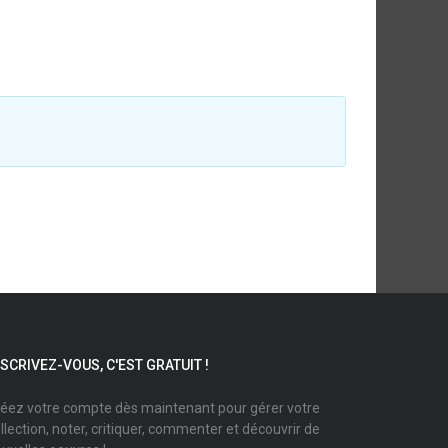
NSCRIVEZ-VOUS, C'EST GRATUIT !
éez votre compte dès maintenant pour gérer votre
llection, noter, critiquer, commenter et découvrir de