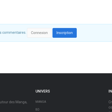
 des commentaires.
Connexion
Inscription
UNIVERS
I
autour des Manga,
MANGA
Cr
co
BD