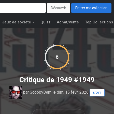
Découvrir
Entrer ma collection
Jeux de société
Quizz
Achat/vente
Top Collections
6
Critique de
1949 #1949
par
ScoobyDam
le dim. 15 févr. 2026
STAFF