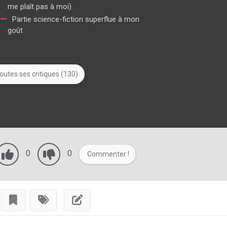
me plaît pas à moi)
Partie science-fiction superflue à mon
goût
outes ses critiques (130)
0
0
Commenter !