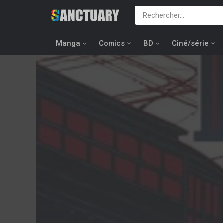
Manga
Comics
BD
Ciné/série