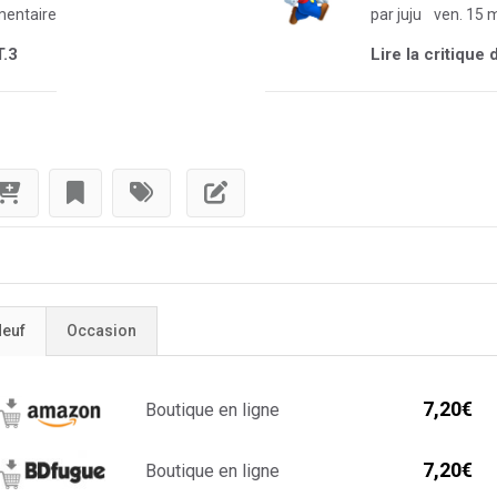
entaire
par juju
ven. 15 
T.3
Lire la critique 
euf
Occasion
7,20€
Boutique en ligne
7,20€
Boutique en ligne