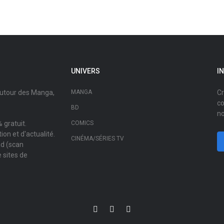
UNIVERS
I
autour des Manga,
MANGA
Cr
co
BD
no
 gratuit.
COMICS
on et d'actualité.
CINÉMA/SÉRIES TV
ad (scan
 sites de