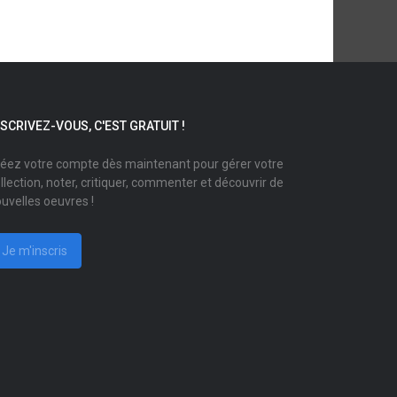
NSCRIVEZ-VOUS, C'EST GRATUIT !
éez votre compte dès maintenant pour gérer votre
llection, noter, critiquer, commenter et découvrir de
uvelles oeuvres !
Je m'inscris