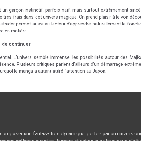
 un garçon instinctif, parfois naïf, mais surtout extrêmement sinc
 très frais dans cet univers magique. On prend plaisir à le voir déco
tsider permet aussi au lecteur d’apprendre naturellement le foncti
ée en matière.
 de continuer
tentiel. L’univers semble immense, les possibilités autour des Majik
sence. Plusieurs critiques parlent d’ailleurs d’un démarrage extrêm
uoi le manga a autant attiré l’attention au Japon.
 à proposer une fantasy très dynamique, portée par un univers or