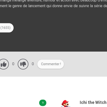
manga mélange aventure, humour et action avec beaucoup d’effica
ement le genre de lancement qui donne envie de suivre la série de
 (1655)
0
0
Commenter !
Ichi the Witch
9