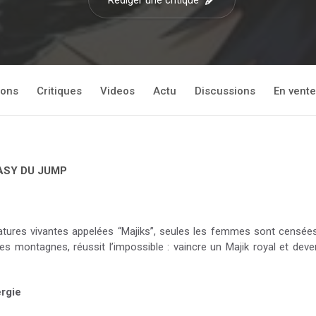
Rédiger une critique
ions
Critiques
Videos
Actu
Discussions
En vente
ASY DU JUMP
ures vivantes appelées “Majiks”, seules les femmes sont censées 
les montagnes, réussit l’impossible : vaincre un Majik royal et dev
rgie