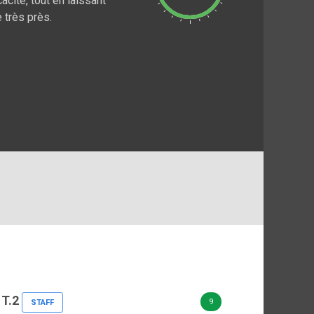
cité, tout en laissant
 très près.
 T.2
9
STAFF