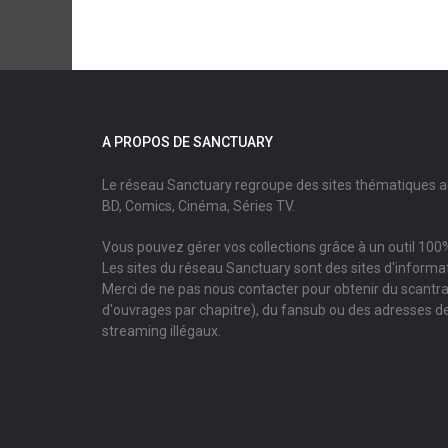
A PROPOS DE SANCTUARY
Le réseau Sanctuary regroupe des sites thématiques 
BD, Comics, Cinéma, Séries TV.
Vous pouvez gérer vos collections grâce à un outil 100%
Les sites du réseau Sanctuary sont des sites d'informati
Merci de ne pas nous contacter pour obtenir du scantr
d'ouvrages par chapitre), du fansub ou des adresses de
streaming illégaux.