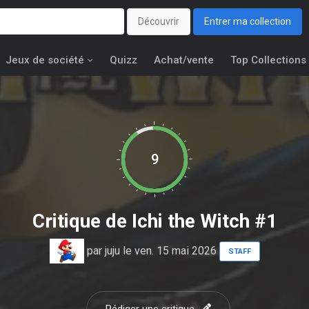
Découvrir
Entrer ma collection
Jeux de société
Quizz
Achat/vente
Top Collections
9
Critique de
Ichi the Witch #1
par
juju
le ven. 15 mai 2026
STAFF