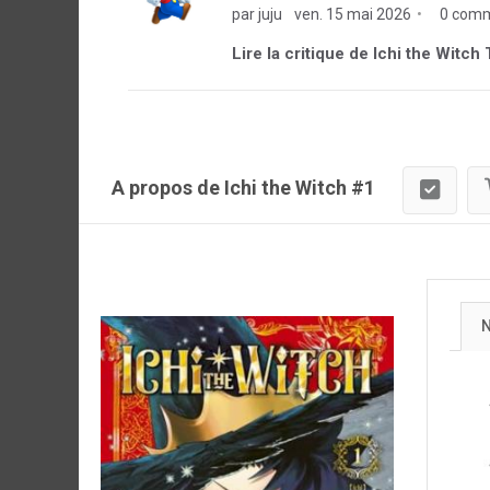
par juju
ven. 15 mai 2026
0 comm
Lire la critique de Ichi the Witch 
A propos de Ichi the Witch #1
N