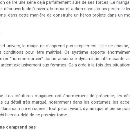
ion de lire une série déjà parfaitement sûre de ses forces. Le mang
ner découverte de l’univers, humour et action sans jamais perdre le l
mons, dans cette manière de construire un héros projeté dans un m
.
e
t univers, la magie ne s’apprend pas simplement : elle se chasse, 
s conditions pour être maîtrisé. Ce système apporte énormément
premier “homme-sorcier” donne aussi une dynamique intéressante au
rtient exclusivement aux femmes. Cela crée à la fois des situation
erbe. Les créatures magiques ont énormément de présence, les dé
ens du détail très marqué, notamment dans les costumes, les acces
ans sa mise en scène : tout paraît vivant, dynamique et pensé pou
échi bien au-delà de ce premier tome.
l ne comprend pas