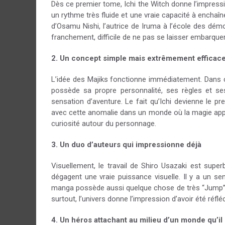
Dès ce premier tome, Ichi the Witch donne l’impress
un rythme très fluide et une vraie capacité à enchaî
d’Osamu Nishi, l’autrice de Iruma à l’école des dé
franchement, difficile de ne pas se laisser embarquer
2. Un concept simple mais extrêmement efficac
L’idée des Majiks fonctionne immédiatement. Dans ce
possède sa propre personnalité, ses règles et se
sensation d’aventure. Le fait qu’Ichi devienne le 
avec cette anomalie dans un monde où la magie appa
curiosité autour du personnage.
3. Un duo d’auteurs qui impressionne déjà
Visuellement, le travail de Shiro Usazaki est sup
dégagent une vraie puissance visuelle. Il y a un s
manga possède aussi quelque chose de très “Jump” d
surtout, l’univers donne l’impression d’avoir été réfl
4. Un héros attachant au milieu d’un monde qu’i