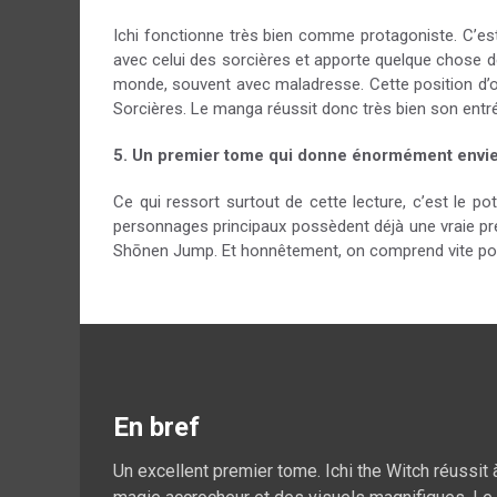
Ichi fonctionne très bien comme protagoniste. C’est
avec celui des sorcières et apporte quelque chose de
monde, souvent avec maladresse. Cette position d’ou
Sorcières. Le manga réussit donc très bien son entr
5. Un premier tome qui donne énormément envie
Ce qui ressort surtout de cette lecture, c’est le po
personnages principaux possèdent déjà une vraie pré
Shōnen Jump. Et honnêtement, on comprend vite pourq
En bref
Un excellent premier tome. Ichi the Witch réussit