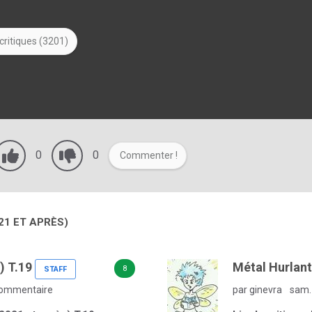
critiques (3201)
0
0
Commenter !
21 ET APRÈS)
) T.19
Métal Hurlant
8
STAFF
ommentaire
par ginevra
sam. 