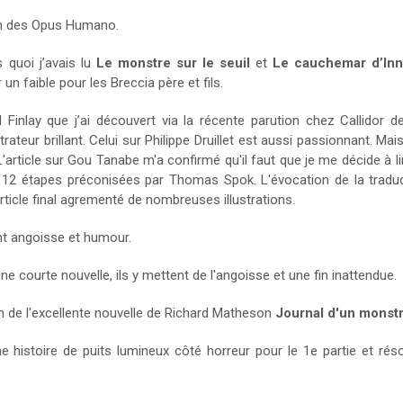
un des Opus Humano.
 quoi j’avais lu
Le monstre sur le seuil
et
Le cauchemar d’In
n faible pour les Breccia père et fils.
il Finlay que j’ai découvert via la récente parution chez Callidor 
trateur brillant. Celui sur Philippe Druillet est aussi passionnant. M
'article sur Gou Tanabe m'a confirmé qu'il faut que je me décide à l
s 12 étapes préconisées par Thomas Spok. L'évocation de la traduc
'article final agrementé de nombreuses illustrations.
nt angoisse et humour.
e courte nouvelle, ils y mettent de l'angoisse et une fin inattendue.
n de l'excellente nouvelle de Richard Matheson
Journal d'un monst
ne histoire de puits lumineux côté horreur pour le 1e partie et r