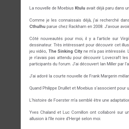
La nouvelle de Moebius
Ktulu
avait déjà paru dans 
Comme je les connaissais déjà, j’ai recherché dans
Cthulhu
parue chez Rackham en 2008. J’avoue avoir u
Côté nouveautés pour moi, il y a l’article sur Virg
dessinateur. Très intéressant pour découvrir cet illus
jeu vidéo,
The Sinking City
ne m'a pas intéressée. L
je n'avais pas attendu pour découvrir Lovecraft le
participants du forum. J'ai découvert Ian Miller par l
J'ai adoré la courte nouvelle de Frank Margerin mêla
Quand Philippe Druillet et Moebius s'associent pour un
L'histoire de Foerster m'a semblé être une adaptatio
Yves Chaland et Luc Cornillon ont collaboré sur u
allusion à l'île noire d'Hergé selon moi.