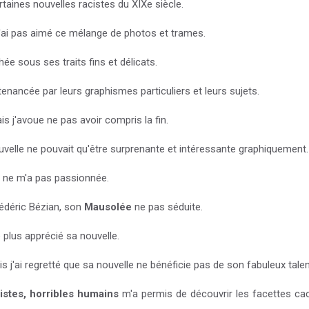
aines nouvelles racistes du XIXe siècle.
n'ai pas aimé ce mélange de photos et trames.
ée sous ses traits fins et délicats.
enancée par leurs graphismes particuliers et leurs sujets.
 j'avoue ne pas avoir compris la fin.
velle ne pouvait qu'être surprenante et intéressante graphiquement.
n
ne m'a pas passionnée.
édéric Bézian, son
Mausolée
ne pas séduite.
 plus apprécié sa nouvelle.
 j'ai regretté que sa nouvelle ne bénéficie pas de son fabuleux talen
istes, horribles humains
m'a permis de découvrir les facettes c