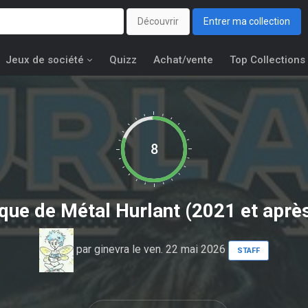
Découvrir
Entrer ma collection
Jeux de société
Quizz
Achat/vente
Top Collections
8
ique de
Métal Hurlant (2021 et aprè
par
ginevra
le ven. 22 mai 2026
STAFF