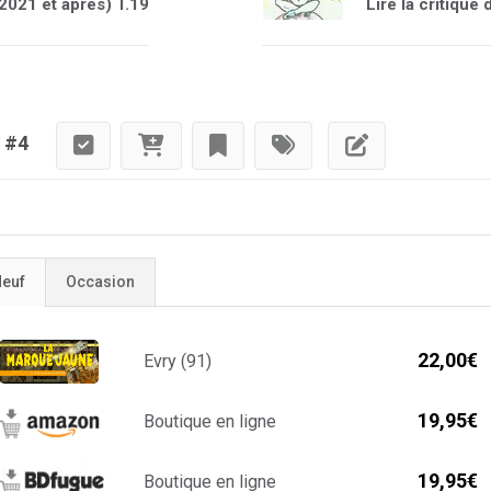
(2021 et après) T.19
Lire la critique
) #4
euf
Occasion
22,00€
Evry (91)
19,95€
Boutique en ligne
19,95€
Boutique en ligne