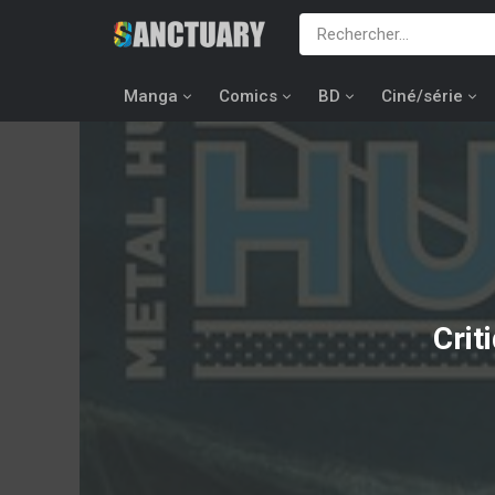
Manga
Comics
BD
Ciné/série
Crit