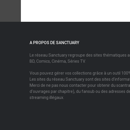
A PROPOS DE SANCTUARY
Le réseau Sanctuary regroupe des sites thématiques 
BD, Comics, Cinéma, Séries TV.
Vous pouvez gérer vos collections grâce à un outil 100%
Les sites du réseau Sanctuary sont des sites d'informati
Merci de ne pas nous contacter pour obtenir du scantr
d'ouvrages par chapitre), du fansub ou des adresses de
streaming illégaux.