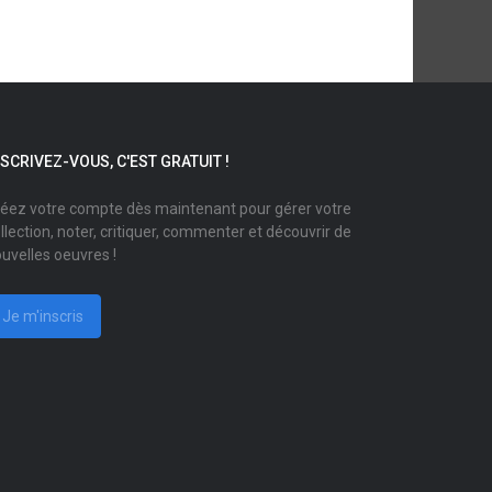
NSCRIVEZ-VOUS, C'EST GRATUIT !
éez votre compte dès maintenant pour gérer votre
llection, noter, critiquer, commenter et découvrir de
uvelles oeuvres !
Je m'inscris