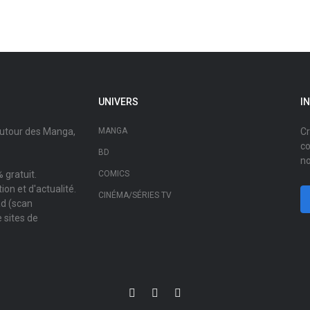
UNIVERS
I
autour des Manga,
MANGA
Cr
co
BD
no
 gratuit.
COMICS
on et d'actualité.
CINÉMA/SÉRIES TV
ad (scan
 sites de