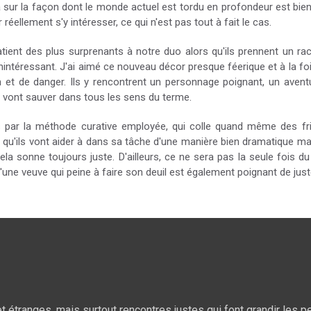
 sur la façon dont le monde actuel est tordu en profondeur est bien 
éellement s'y intéresser, ce qui n'est pas tout à fait le cas.
patient des plus surprenants à notre duo alors qu'ils prennent un r
nintéressant. J'ai aimé ce nouveau décor presque féerique et à la fois
 et de danger. Ils y rencontrent un personnage poignant, un aventu
os vont sauver dans tous les sens du terme.
és par la méthode curative employée, qui colle quand même des f
ur, qu'ils vont aider à dans sa tâche d'une manière bien dramatique m
Cela sonne toujours juste. D'ailleurs, ce ne sera pas la seule fois d
ne veuve qui peine à faire son deuil est également poignant de jus
étranges, mais surtout rencontres justes qui font grandir les 