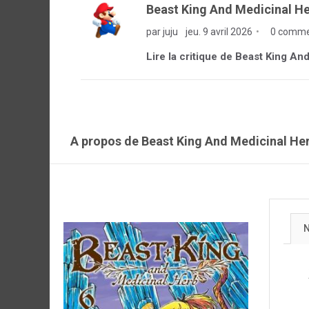
Beast King And Medicinal He
par juju
jeu. 9 avril 2026
0 comme
Lire la critique de Beast King An
A propos de Beast King And Medicinal He
N