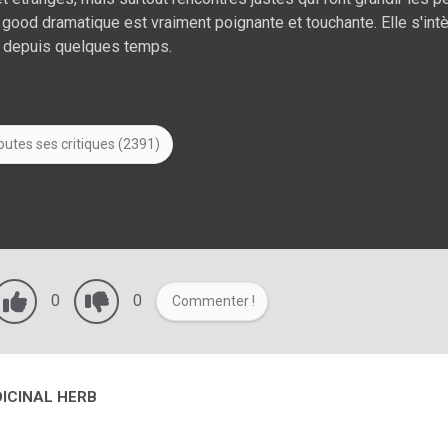
l good dramatique est vraiment poignante et touchante. Elle s'int
gue depuis quelques temps.
outes ses critiques (2391)
0
0
Commenter !
DICINAL HERB