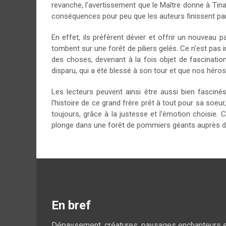
revanche, l'avertissement que le Maître donne à Tina
conséquences pour peu que les auteurs finissent par r
En effet, ils préfèrent dévier et offrir un nouveau 
tombent sur une forêt de piliers gelés. Ce n'est pas i
des choses, devenant à la fois objet de fascination
disparu, qui a été blessé à son tour et que nos hér
Les lecteurs peuvent ainsi être aussi bien fascin
l'histoire de ce grand frère prêt à tout pour sa soe
toujours, grâce à la justesse et l'émotion choisie. 
plonge dans une forêt de pommiers géants auprès d'u
En bref
Dépaysement, créatures, paysages enchanteurs et 