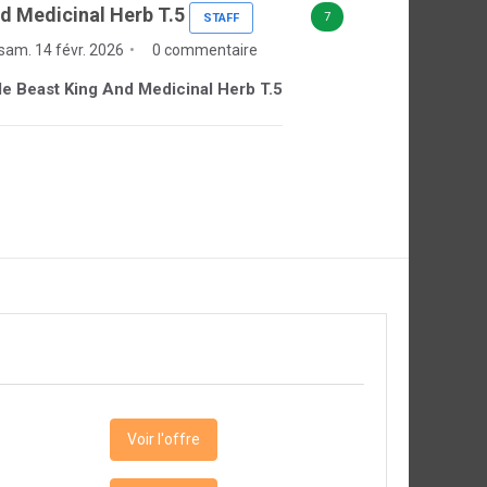
d Medicinal Herb T.5
7
STAFF
sam. 14 févr. 2026
0 commentaire
 de Beast King And Medicinal Herb T.5
Voir l'offre