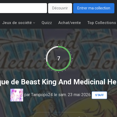
Découvrir
Entrer ma collection
Jeux de société
Quizz
Achat/vente
Top Collections
7
ique de
Beast King And Medicinal He
par
Tampopo24
le sam. 23 mai 2026
STAFF