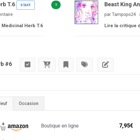
rb T.6
Beast King An
9
STAFF
ntaire
par Tampopo24
d Medicinal Herb T.6
Lire la critique
rb #6
euf
Occasion
7,95€
Boutique en ligne