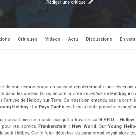
Rédiger une critique
tions
Critiques
Videos
Actu
Discussions
En vent
vie de son démon cornu en passant régulièrement d'une décennie à
nt dans les années 50 ou encore la virée
seventies
de
Hellboy in l
 l'arrivée de Hellboy sur Terre. Ce n'est bien entendu pas la premi
oung Hellboy : Le Pays Caché
est bien la toute première mini-sér
i connaît bien ce monde puisqu'il a travaillé sur
B.P.R.D. : Hollow
n pour les comics
Frankenstein : New World
. Sur
Young Hellb
 petit Hellboy. Car le futur détective du paranormal voyait alors tou