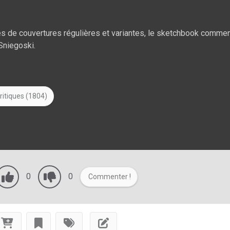
ies de couvertures régulières et variantes, le sketchbook comme
Sniegoski.
ritiques (1804)
0
0
Commenter !