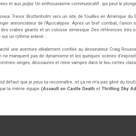
nées et aux
pulps
. Un enthousiasme communicatif...qui peut le plonger
esseur Trevor Bruttenholm vers un site de fouilles en Amérique du S
ger annonciateur de l'Apocalypse. Après un bref combat, l'avion se
es crabes géants et un colosse simiesque. Des références très sér
sur un rythme enlevé...
acité une aventure idéalement confiée au dessinateur Craig Rousse
tion ne manquent pas de dynamisme et les quelques scènes d'expositi
hommes-singes, dinosaures et reine vampire dans le lieu certes clas
eul défaut que je peux lui reconnaître...et ça ne m'a pas gêné du tout)
s par la même équipe
(Assault on Castle Death
et
Thrilling Sky A