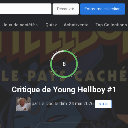
Découvrir
Entrer ma collection
Jeux de société
Quizz
Achat/vente
Top Collections
8
Critique de
Young Hellboy #1
par
Le Doc
le dim. 24 mai 2026
STAFF