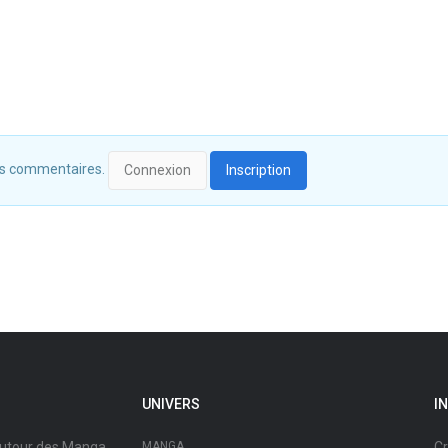
 des commentaires.
Connexion
Inscription
UNIVERS
I
autour des Manga,
MANGA
Cr