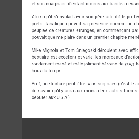
et son imaginaire d'enfant nourris aux bandes dessi
Alors qu'il s'envolait avec son père adoptif le prof
prêtre fanatique qui voit sa présence comme un dan
peuplée de créatures étranges, en commençant par d
pouvait que me plaire dans un premier chapitre mené 
Mike Mignola et Tom Sniegoski déroulent avec effic
bestiaire est excellent et varié, les morceaux d'ac
rondement mené et mêle joliment héroïne de
pulp
, 
hors du temps.
Bref, une lecture peut-être sans surprises (c'est le s
de savoir qu'il y aura aux moins deux autres tome
débuter aux U.S.A.).