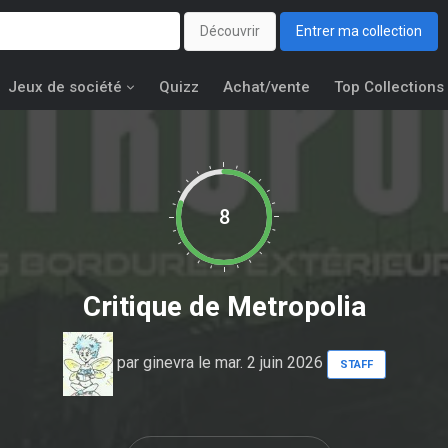
Découvrir
Entrer ma collection
Jeux de société
Quizz
Achat/vente
Top Collections
8
Critique de
Metropolia
par
ginevra
le mar. 2 juin 2026
STAFF