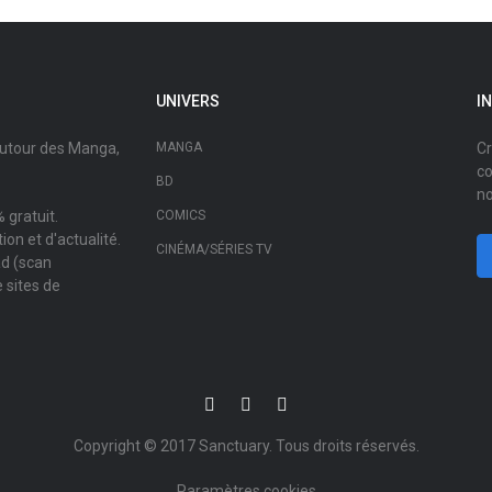
UNIVERS
I
autour des Manga,
MANGA
Cr
co
BD
no
 gratuit.
COMICS
on et d'actualité.
CINÉMA/SÉRIES TV
ad (scan
 sites de
Copyright © 2017
Sanctuary
. Tous droits réservés.
Paramètres cookies