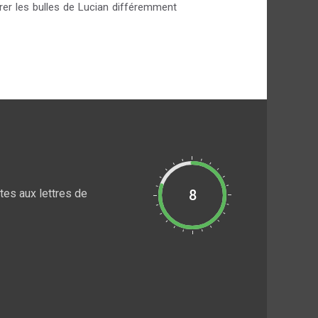
rer les bulles de Lucian différemment
tes aux lettres de
8