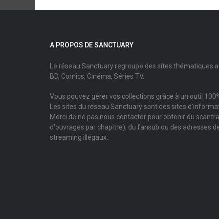
A PROPOS DE SANCTUARY
Le réseau Sanctuary regroupe des sites thématiques 
BD, Comics, Cinéma, Séries TV.
Vous pouvez gérer vos collections grâce à un outil 100%
Les sites du réseau Sanctuary sont des sites d'informati
Merci de ne pas nous contacter pour obtenir du scantr
d'ouvrages par chapitre), du fansub ou des adresses de
streaming illégaux.