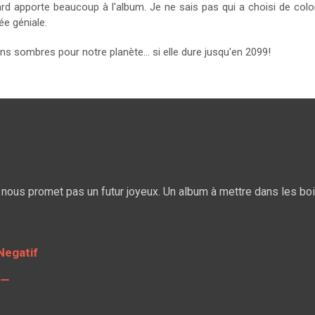
rd apporte beaucoup à l'album. Je ne sais pas qui a choisi de colo
ée géniale.
s sombres pour notre planète… si elle dure jusqu'en 2099!
nous promet pas un futur joyeux. Un album à mettre dans les boi
Negatif