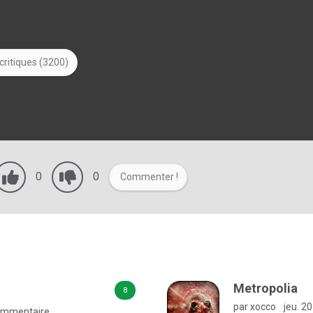
critiques (3200)
0
0
Commenter !
Metropolia
8
par xocco
jeu. 20
ommentaire