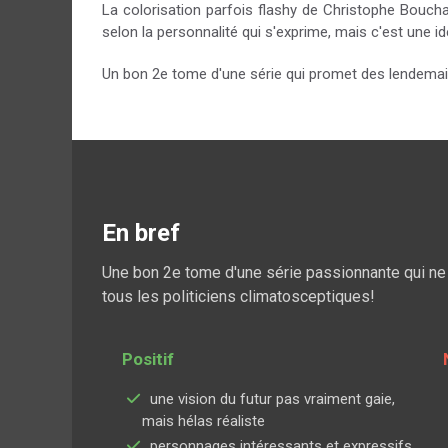
La colorisation parfois flashy de Christophe Boucha
selon la personnalité qui s'exprime, mais c'est une id
Un bon 2e tome d'une série qui promet des lendemain
En bref
Une bon 2e tome d'une série passionnante qui ne 
tous les politiciens climatosceptiques!
Positif
une vision du futur pas vraiment gaie,
mais hélas réaliste
personnages intéressants et expressifs