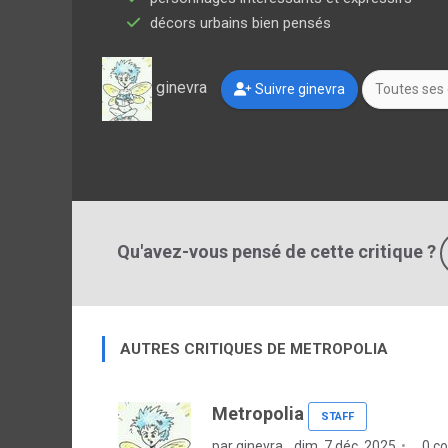
décors urbains bien pensés
ginevra
Suivre ginevra
Toutes ses 
Qu'avez-vous pensé de cette critique ?
AUTRES CRITIQUES DE METROPOLIA
Metropolia
STAFF
par ginevra
dim. 7 déc. 2025
0 c