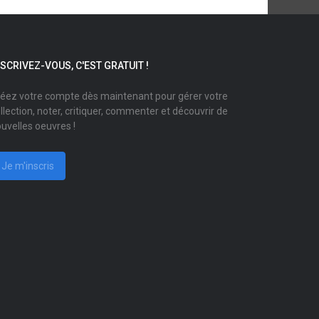
NSCRIVEZ-VOUS, C'EST GRATUIT !
éez votre compte dès maintenant pour gérer votre
llection, noter, critiquer, commenter et découvrir de
uvelles oeuvres !
Je m'inscris