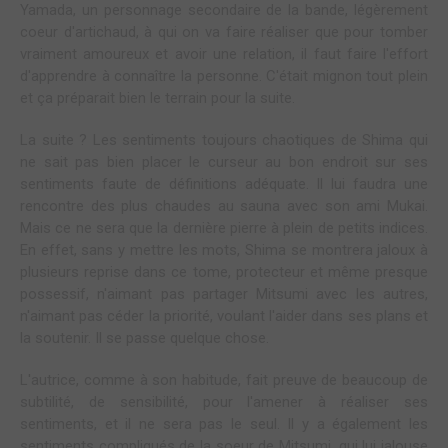
Yamada, un personnage secondaire de la bande, légèrement
coeur d'artichaud, à qui on va faire réaliser que pour tomber
vraiment amoureux et avoir une relation, il faut faire l'effort
d'apprendre à connaître la personne. C'était mignon tout plein
et ça préparait bien le terrain pour la suite.
La suite ? Les sentiments toujours chaotiques de Shima qui
ne sait pas bien placer le curseur au bon endroit sur ses
sentiments faute de définitions adéquate. Il lui faudra une
rencontre des plus chaudes au sauna avec son ami Mukai.
Mais ce ne sera que la dernière pierre à plein de petits indices.
En effet, sans y mettre les mots, Shima se montrera jaloux à
plusieurs reprise dans ce tome, protecteur et même presque
possessif, n'aimant pas partager Mitsumi avec les autres,
n'aimant pas céder la priorité, voulant l'aider dans ses plans et
la soutenir. Il se passe quelque chose.
L'autrice, comme à son habitude, fait preuve de beaucoup de
subtilité, de sensibilité, pour l'amener à réaliser ses
sentiments, et il ne sera pas le seul. Il y a également les
sentiments compliqués de la soeur de Mitsumi, qui lui jalouse