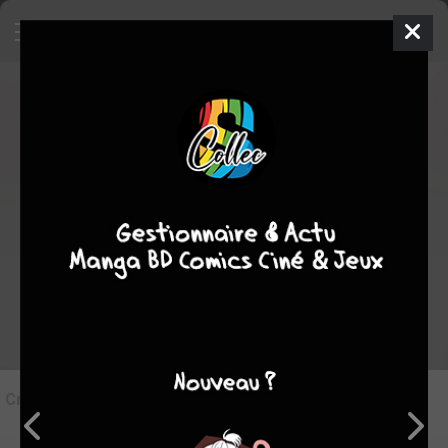
8
Critique de
Skip & Loafer #9
par
Tampopo24
le mar. 2 juin 2026
STAFF
Rédiger une critique
Critique de
Skip & Loafer #9