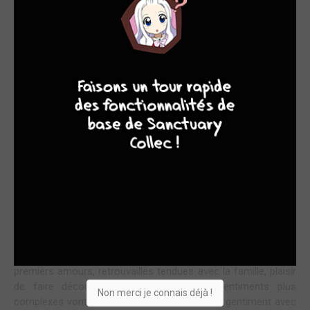
DOLCE VITA
9
8
9
8
Je ne voudrais que des comédies romantiques aussi
tendre et douce que celle-là avec de vraies questions sur
la notion de sentiments amoureux.
L'été arrive et ce qui préoccupe Mitsumi, c'est qu'elle ne va
plus voir ses amis alors qu'elle aimerait continuer à passer de
bons moments avec eux ? Comment faire alors qu'elle doit
rentrer dans sa famille ? C'est une question légitime, que
nombre d'adolescents se posent quand l'été arrive et qu'ils
n'habitent pas au même endroit. Le désir de Mitsumi est donc
parfaitement compris, seul la solution proposée sera
légèrement WTF mais qu'importe, on est là pour ça !
Nous voici ainsi avec un tome charmant, très estival, où entre
premiers amours, retrouvailles tendues avec la famille, plaisir
de faire découvrir sa ville natale, des sentiments plus
Non merci je connais déjà !
complexes vont se mêler. Le tome ouvre bal gentiment avec