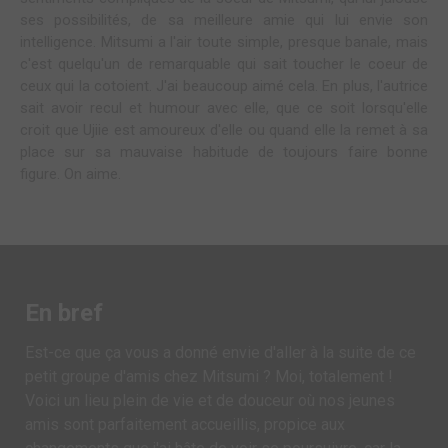
ses possibilités, de sa meilleure amie qui lui envie son
intelligence. Mitsumi a l'air toute simple, presque banale, mais
c'est quelqu'un de remarquable qui sait toucher le coeur de
ceux qui la cotoient. J'ai beaucoup aimé cela. En plus, l'autrice
sait avoir recul et humour avec elle, que ce soit lorsqu'elle
croit que Ujiie est amoureux d'elle ou quand elle la remet à sa
place sur sa mauvaise habitude de toujours faire bonne
figure. On aime.
En bref
Est-ce que ça vous a donné envie d'aller à la suite de ce
petit groupe d'amis chez Mitsumi ? Moi, totalement !
Voici un lieu plein de vie et de douceur où nos jeunes
amis sont parfaitement accueillis, propice aux