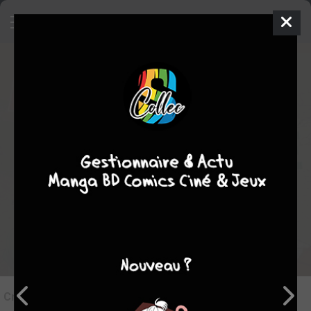
7
Critique de
Algérie, une guerre
française #5
par
vedge
le mer. 3 juin 2026
STAFF
Rédiger une critique
Critique de
Algérie, une guerre française #5