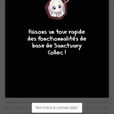
BOUCHERIE INUTILE
9
8
9
8
Un demi-million de morts dans une guerre de huit longues
années, auxquels il faut ajouter les dégâts collatéraux (dirait
on aujourd’hui) d’un million de pieds-noirs qui ont dû quitter
l’Algérie où ils étaient nés et plus d’un million de jeunes
appelés français, morts ou traumatisés à jamais et qui ne
veulent pas en parler. Les auteurs ont eu le courage, avec
cette série en cinq tomes, de proposer leur lecture,
solidement documentée, de cette guerre civile française,
déplacée sur un autre continent. Même aujourd’hui, il est
difficile de disposer de l’entière vérité (si elle existe) sur les
exactions du FLN, de l’OAS et de l’armée française. Les
accords d’Evian, qui ont mis fin à la guerre, n’ont rien résolu ; Il
reste dans l’histoire de la France, cette cicatrice, en partie
encore ouverte, rouge du sang des disparus. C’est à travers
Non merci je connais déjà !
une fresque familiale et d’amitiés, courant de 1945 aux
années soixante-dix, que les auteurs nous montrent, du point