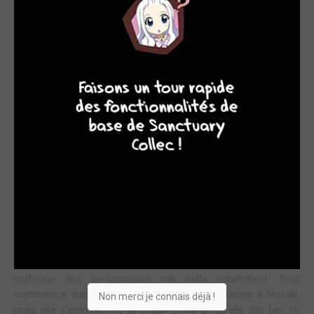
COMÉDIE LOUFOQUE EN 4 CASES
9
8
9
8
J'ai beaucoup avoir aimé les précédents titres d'Izumi
Tsubaki comme
Fight Girl,
j'avais quelques appréhensions
face à ce titre au format si particulier : humour +++,
tranche de vie lycéen + yonkoma modernisé. J'avais peur
que la répétition m'ennuie ou que l'humour ne
fonctionne pas. Je me suis régalée !
J'ai d'abord adoré le format. Je le trouve très propice à ce
qu'il raconte : des petites anecdotes de leur vie de tous les
jours. Cela m'a rappelé la lecture des pages de BD dans les
programmes TV hebdo de quand j'étais petite.
L'humour ? J'ai beaucoup aimé aussi. Le côté décalé et
loufoque des personnages me parle totalement. Tout
commence quand Sakura veut faire sa déclaration à Nozaki,
Non merci je connais déjà !
mais elle s'emmêle les pinceaux et lui dit qu'elle est fan. Or