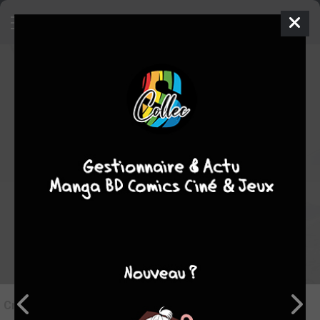
7
Critique de
Monthly Girls' Nozaki-
kun #1
par
Tampopo24
le jeu. 4 juin 2026
STAFF
Rédiger une critique
Critique de
Monthly Girls' Nozaki-kun #1