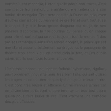
comme il est mangaka, il croit qu'elle adore son travail. Ainsi
commence leur relation, une amitié où elle l'aidera dans son
boulot de mangaka. Tout sera ensuite à l'aune de cela, avec
d'autres camarades qui viennent se greffer et sont tout aussi
à l'ouest. Il y a le beau gosse dragueur qui rougit de ses
phrases d'approche, la fille bourrine qui pense qu'on craque
pour elle et surtout qui se met toujours tout le monde à dos
par ses remarques sans s'en rendre compte, le prince qui est
une fille et assume totalement sa drague ici, le passionné de
théâtre trop sérieux qui en prend plein la tête, et j'en oublie
sûrement. Ils sont tous totalement barrés.
L'ensemble donne une lecture fraîche, dynamique, rigolote,
pas forcément innovante mais très bien faite, qui sait utiliser
les tropes et codes des shojos lycéens pour mieux en rire.
C'est donc très réussi et efficace. On ne s'ennuie jamais car
on devine bien qu'ils vont encore inventer un truc tout pourri
qui va nous faire hurler de rire. C'est vraiment une comédie
des plus efficaces.