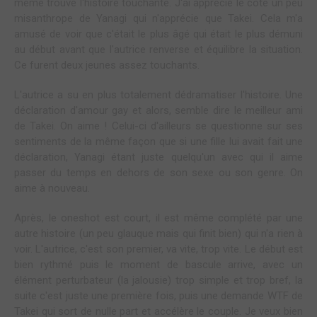
même trouvé l'histoire touchante. J'ai apprécié le côté un peu
misanthrope de Yanagi qui n'apprécie que Takei. Cela m'a
amusé de voir que c'était le plus âgé qui était le plus démuni
au début avant que l'autrice renverse et équilibre la situation.
Ce furent deux jeunes assez touchants.
L'autrice a su en plus totalement dédramatiser l'histoire. Une
déclaration d'amour gay et alors, semble dire le meilleur ami
de Takei. On aime ! Celui-ci d'ailleurs se questionne sur ses
sentiments de la même façon que si une fille lui avait fait une
déclaration, Yanagi étant juste quelqu'un avec qui il aime
passer du temps en dehors de son sexe ou son genre. On
aime à nouveau.
Après, le oneshot est court, il est même complété par une
autre histoire (un peu glauque mais qui finit bien) qui n'a rien à
voir. L'autrice, c'est son premier, va vite, trop vite. Le début est
bien rythmé puis le moment de bascule arrive, avec un
élément perturbateur (la jalousie) trop simple et trop bref, la
suite c'est juste une première fois, puis une demande WTF de
Takei qui sort de nulle part et accélère le couple. Je veux bien