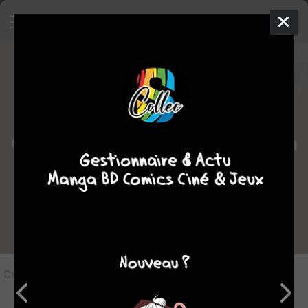
7
Critique de
My home your one room
par
Tampopo24
le lun. 8 juin 2026
STAFF
Rédiger une critique
Critique de
My home your one room