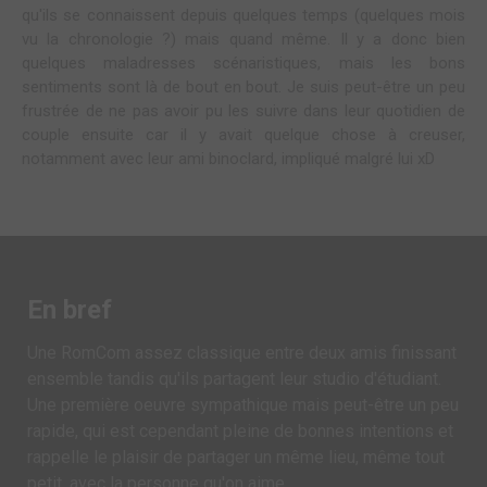
qu'ils se connaissent depuis quelques temps (quelques mois
vu la chronologie ?) mais quand même. Il y a donc bien
quelques maladresses scénaristiques, mais les bons
sentiments sont là de bout en bout. Je suis peut-être un peu
frustrée de ne pas avoir pu les suivre dans leur quotidien de
couple ensuite car il y avait quelque chose à creuser,
notamment avec leur ami binoclard, impliqué malgré lui xD
En bref
Une RomCom assez classique entre deux amis finissant
ensemble tandis qu'ils partagent leur studio d'étudiant.
Une première oeuvre sympathique mais peut-être un peu
rapide, qui est cependant pleine de bonnes intentions et
rappelle le plaisir de partager un même lieu, même tout
petit, avec la personne qu'on aime.