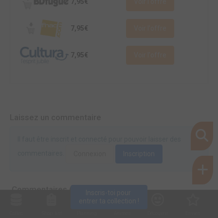
7,95€
Voir l'offre
7,95€
Voir l'offre
7,95€
Voir l'offre
Laissez un commentaire
Il faut être inscrit et connecté pour pouvoir laisser des
commentaires.
Connexion
Inscription
Commentaires (0)
Inscris-toi pour 
entrer ta collection !
Collec
Shop. list
Planning
Animes
Découvrir
Envies