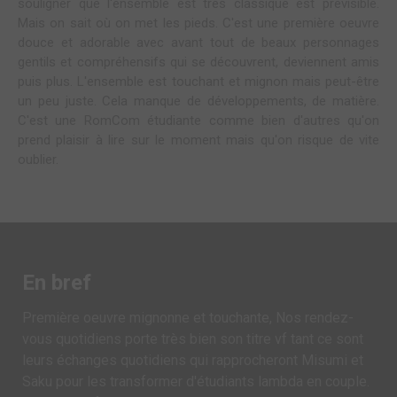
souligner que l'ensemble est très classique est prévisible.
Mais on sait où on met les pieds. C'est une première oeuvre
douce et adorable avec avant tout de beaux personnages
gentils et compréhensifs qui se découvrent, deviennent amis
puis plus. L'ensemble est touchant et mignon mais peut-être
un peu juste. Cela manque de développements, de matière.
C'est une RomCom étudiante comme bien d'autres qu'on
prend plaisir à lire sur le moment mais qu'on risque de vite
oublier.
En bref
Première oeuvre mignonne et touchante, Nos rendez-
vous quotidiens porte très bien son titre vf tant ce sont
leurs échanges quotidiens qui rapprocheront Misumi et
Saku pour les transformer d'étudiants lambda en couple.