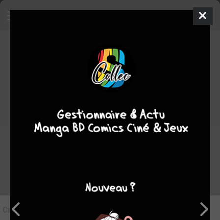
7
Critique de
Nos rendez-vous
quotidiens
par
Tampopo24
le mar. 9 juin 2026
STAFF
Rédiger une critique
Critique de
Nos rendez-vous quotidiens