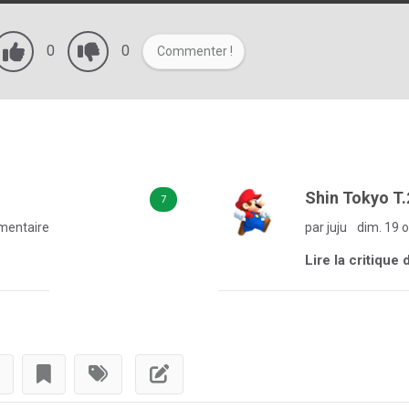
0
0
Commenter !
Shin Tokyo T.
7
mentaire
par juju
dim. 19 o
Lire la critique