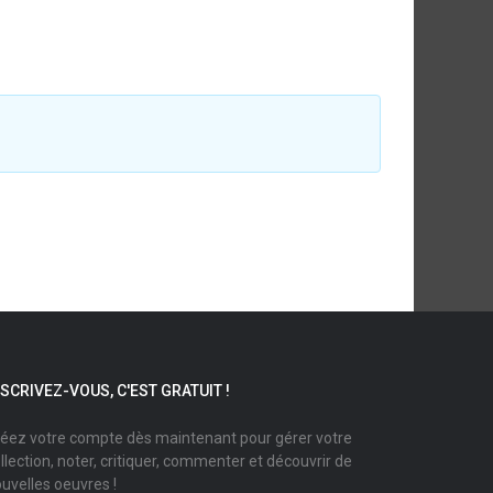
NSCRIVEZ-VOUS, C'EST GRATUIT !
éez votre compte dès maintenant pour gérer votre
llection, noter, critiquer, commenter et découvrir de
uvelles oeuvres !