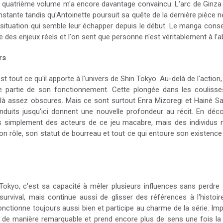
 quatrième volume m'a encore davantage convaincu. L'arc de Ginza t
stante tandis qu'Antoinette poursuit sa quête de la dernière pièce néc
situation qui semble leur échapper depuis le début. Le manga conse
s enjeux réels et l'on sent que personne n'est véritablement à l’ab
rs
t tout ce qu'il apporte à l'univers de Shin Tokyo. Au-delà de l'action
e partie de son fonctionnement. Cette plongée dans les couliss
à assez obscures. Mais ce sont surtout Enra Mizoregi et Hainé Saik
nduits jusqu'ici donnent une nouvelle profondeur au récit. En déco
s simplement des acteurs de ce jeu macabre, mais des individus ma
. Son rôle, son statut de bourreau et tout ce qui entoure son existe
Tokyo, c'est sa capacité à mêler plusieurs influences sans perdre
rvival, mais continue aussi de glisser des références à l'histoir
 fonctionne toujours aussi bien et participe au charme de la série. 
r de manière remarquable et prend encore plus de sens une fois la