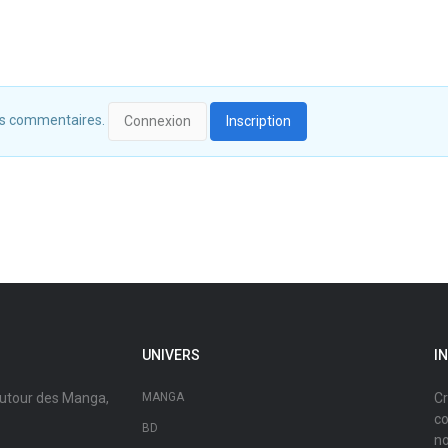
 des commentaires.
Connexion
Inscription
UNIVERS
I
autour des Manga,
MANGA
Cr
co
BD
no