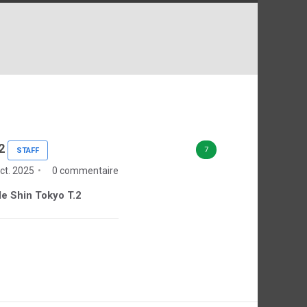
2
7
STAFF
ct. 2025
0 commentaire
 de Shin Tokyo T.2