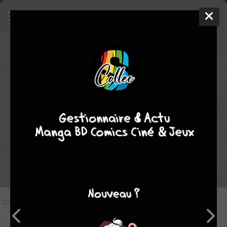
10
Critique de
Angel Sanctuary
par
Baka Rushie
le sam. 24 nov. 2012
Rédiger une critique
Critique de
Angel Sanctuary