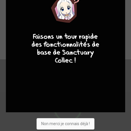
Kaori Yuki est un géni!!! Il y a très peu de ses oeuvres que je
n'ai pas appréciées. J'adooore son style, ses personnages
9
7
6
6
tourmentés, la tournure que prennent les évènements. Les
personnages d'Angel Sanctuary sont authentiques. On
ressent bien les émotions qui émanent d'eux. En lisant, on se
plonge directement dans l'histoire et impossible de décrocher.
En bref
10
Non merci je connais déjà !