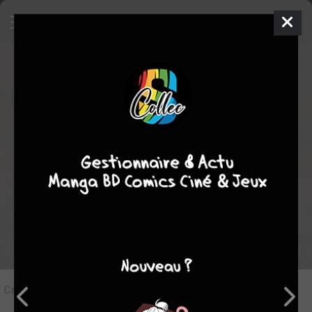
10
Critique de
Black Joke
par
Vermine
le jeu. 22 janv. 2015
Rédiger une critique
Critique de
Black Joke