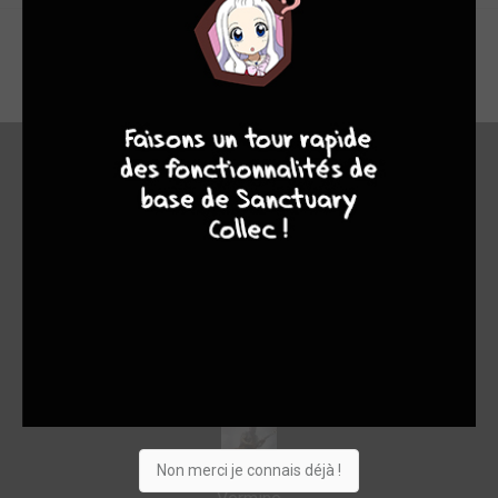
fallait pas arrêter
9
8
9
8
En bref
10
Non merci je connais déjà !