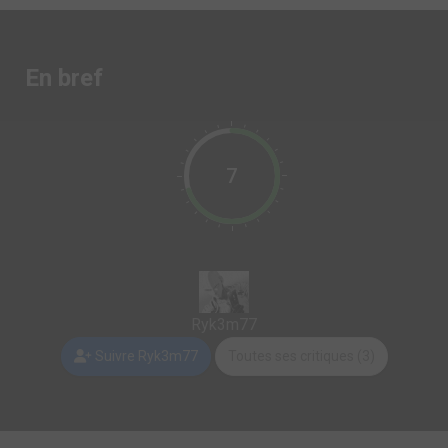
En bref
7
Ryk3m77
Suivre Ryk3m77
Toutes ses critiques (3)