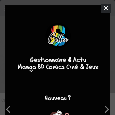
7
Critique de
Kansen Rettou
par
Ryk3m77
le ven. 11 déc. 2015
Rédiger une critique
Critique de
Kansen Rettou