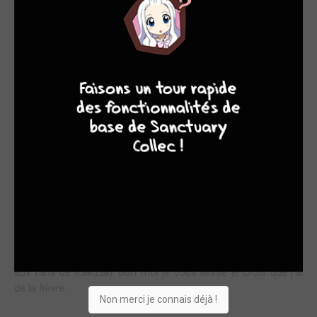
Kansen Rettô nous plongent au cœur d'une terrible épidémie
au Japon en 2011. Tout au long de ce one-shot, nous allons
voir Matsuoka et son équipe faire tout leurs possible pour
9
8
9
8
sauver un maximum de vie. Et bien que cela semble vain, ils
continuent de s'acharnée à aider les patients du mieux qu’ils
peuvent. C'est du drame alors vous vous doutez que pas mal
de morts vont ce succéder et avec elles les tristes réactions
de leurs proches. Cette une oeuvre profondément humaine
que nous à pondu Kakizaki. Kakizaki arrive toujours à nous
surprendre de part la finesse, le dynamisme et la beauté de
ses dessins. Je suis un grand fan de cet auteur dont j'adore
l'univers, une atmosphère spécial et sombre se dégage de
ses planches. Je dirais de Kansen Rettô que c'est l'oeuvre de
Kakizaki qui se rapproche le plus de Rainbow en terme
d'univers. Je ne pouvais donc qu’adhérer à ce one-shot que je
conseil de lire au plus grand nombre et tout particulièrement
aux fans de Kakizaki. Bon moi je vous laisse je crois que j'ai
de la fièvre...
Non merci je connais déjà !