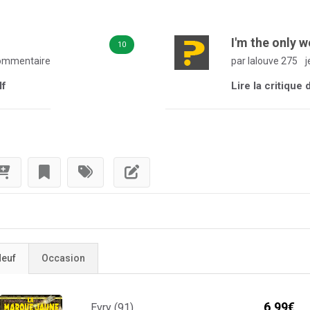
I'm the only w
10
ommentaire
par lalouve 275
j
lf
Lire la critique 
euf
Occasion
6,99€
Evry (91)