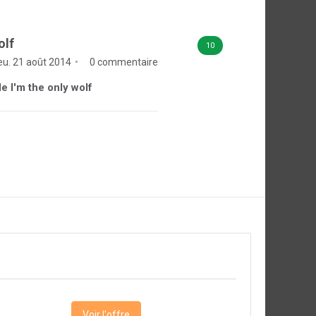
olf
10
eu. 21 août 2014
0 commentaire
de I'm the only wolf
Voir l'offre