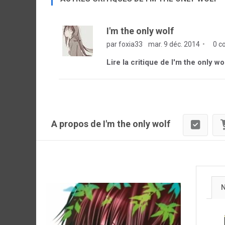
I'm the only wolf
par foxia33
mar. 9 déc. 2014
0 c
Lire la critique de I'm the only wo
A propos de I'm the only wolf
N