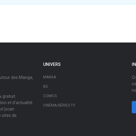
UNIVERS
I
autour des Manga,
MANGA
Cr
co
BD
no
 gratuit.
COMICS
on et d'actualité.
CINÉMA/SÉRIES TV
ad (scan
 sites de