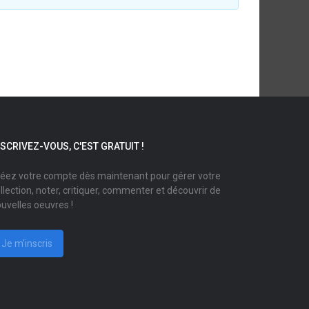
NSCRIVEZ-VOUS, C'EST GRATUIT !
éez votre compte dès maintenant pour gérer votre
llection, noter, critiquer, commenter et découvrir de
uvelles oeuvres !
Je m'inscris