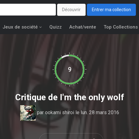
Découvrir
Entrer ma collection
Jeux de société
Quizz
Achat/vente
Top Collections
9
Critique de
I'm the only wolf
par
ookami shiroi
le lun. 28 mars 2016