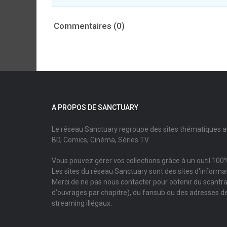
Commentaires (0)
A PROPOS DE SANCTUARY
Le réseau Sanctuary regroupe des sites thématiques 
BD, Comics, Cinéma, Séries TV.
Vous pouvez gérer vos collections grâce à un outil 100%
Les sites du réseau Sanctuary sont des sites d'informati
Merci de ne pas nous contacter pour obtenir du scantr
d'ouvrages par chapitre), du fansub ou des adresses de
streaming illégaux.