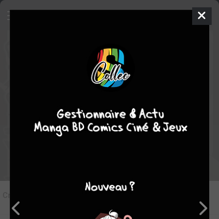
8
Critique de
Liberté Orgasmique
par
Eromanga
le mer. 5 oct. 2016
Rédiger une critique
Critique de
Liberté Orgasmique