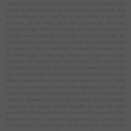
calmez vous ! Je n’ai pas fini ! Pour commencer, parlons du
dessin de Mikami Cannon qui est très bon, fin, sensuelle. Son
style graphique, aux corps bien proportionnés et aux plans
efficaces, se reconnait dans ses courbes et ses trais
dynamiques qui taillent les corps de façon très sexy. Je
pourrais aussi parler de ses traits de contours épais qui
soulignent les personnages et l’action, du côté minimaliste
des corps (ce n’est pas péjoratif, ici le superflu est enlevé, peu
de détails pour ne pas trop charger les corps, ça donne
beaucoup de douceur aux personnages.) ou encore du
découpage, certes, des fois un peu trop carré, mais des fois
bien aguicheur. Sans réécrire les codes de la mise en page,
Mikami Cannon nous offre de belles planches qui ont toute
pour point commun une bonne fluidité de lecture (peut être un
peu trop d’ailleurs, le tome étant assez fin, le livre ce fini à une
vitesse…). Dernier point, les personnages: tous différents,
chacun a sa propre identité visuelle en plus de leurs
expressions très convaincante, un vrai régale, je dis oui ! Bon…
Après tant d’éloge, il est temps de démonter le scénario sur-
sur-réchauffé…. Non ?…Faut ce le dire, les histoires ne