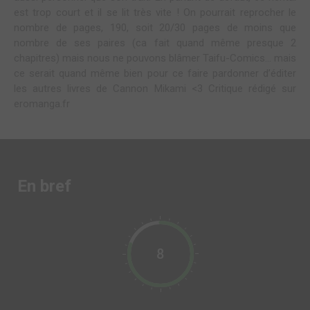
est trop court et il se lit très vite ! On pourrait reprocher le
nombre de pages, 190, soit 20/30 pages de moins que
nombre de ses paires (ca fait quand même presque 2
chapitres) mais nous ne pouvons blâmer Taifu-Comics… mais
ce serait quand même bien pour ce faire pardonner d’éditer
les autres livres de Cannon Mikami <3 Critique rédigé sur
eromanga.fr
En bref
8