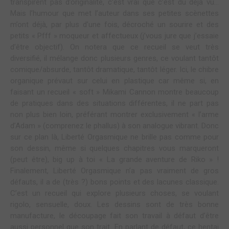
transpirent pas d’originalité, c’est vrai que c’est du déjà vu…
Mais l’humour que met l’auteur dans ses petites scènettes
m’ont déjà, par plus d’une fois, décroché un sourire et des
petits « Pfff » moqueur et affectueux (j’vous jure que j’essaie
d’être objectif). On notera que ce recueil se veut très
diversifié, il mélange donc plusieurs genres, ce voulant tantôt
comique/absurde, tantôt dramatique, tantôt léger. Ici, le chibre
organique prévaut sur celui en plastique car même si, en
faisant un recueil « soft » Mikami Cannon montre beaucoup
de pratiques dans des situations différentes, il ne part pas
non plus bien loin, préférant montrer exclusivement « l’arme
d’Adam » (comprenez le phallus) à son analogue vibrant. Donc
sur ce plan là, Liberté Orgasmique ne brille pas comme pour
son dessin, même si quelques chapitres vous marqueront
(peut être), big up à toi « La grande aventure de Riko » !
Finalement, Liberté Orgasmique n’a pas vraiment de gros
défauts, il a de (très ?) bons points et des lacunes classique.
C’est un recueil qui explore plusieurs choses, se voulant
rigolo, sensuelle, doux. Les dessins sont de très bonne
manufacture, le découpage fait son travail à défaut d’être
aussi personnel que son trait. En parlant de défaut, ce hentai