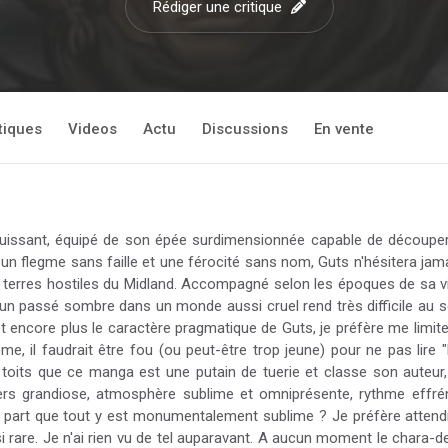
Rédiger une critique
tiques
Videos
Actu
Discussions
En vente
rpuissant, équipé de son épée surdimensionnée capable de découper
un flegme sans faille et une férocité sans nom, Guts n'hésitera jamai
s terres hostiles du Midland. Accompagné selon les époques de sa vi
un passé sombre dans un monde aussi cruel rend très difficile au se
et encore plus le caractère pragmatique de Guts, je préfère me limi
ome, il faudrait être fou (ou peut-être trop jeune) pour ne pas lire
les toits que ce manga est une putain de tuerie et classe son auteu
vers grandiose, atmosphère sublime et omniprésente, rythme effr
 à part que tout y est monumentalement sublime ? Je préfère attend
rare. Je n'ai rien vu de tel auparavant. A aucun moment le chara-desi