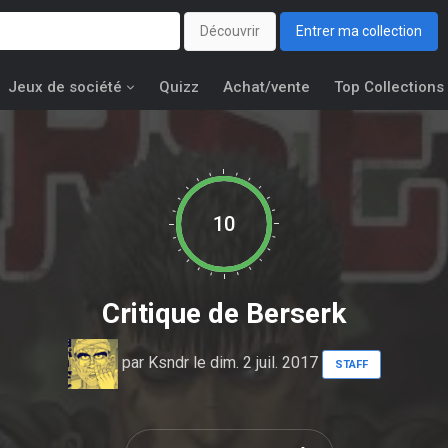
Découvrir
Entrer ma collection
Jeux de société
Quizz
Achat/vente
Top Collections
10
Critique de
Berserk
par
Ksndr
le dim. 2 juil. 2017
STAFF