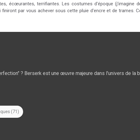
tes, écœurantes, terrifiantes. Les costumes d'époque (j'imagine d
finiront par vous achever sous cette pluie d'encre et de trames. Co
perfection" ? Berserk est une œuvre majeure dans l'univers de la 
iques (71)