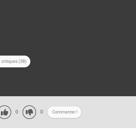
 critiques (38)
0
0
Commenter !