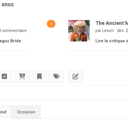
 BRIDE
The Ancient 
6
0 commentaire
par Letum
dim. 2
Magus Bride
Lire la critiqu
euf
Occasion