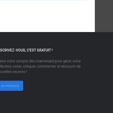
NSCRIVEZ-VOUS, C'EST GRATUIT !
éez votre compte dès maintenant pour gérer votre
llection, noter, critiquer, commenter et découvrir de
uvelles oeuvres !
Je m'inscris