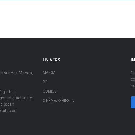
UNIVERS
I
autour des Manga,
MANGA
Cr
co
BD
no
 gratuit.
COMICS
on et d'actualité.
CINÉMA/SÉRIES TV
ad (scan
 sites de