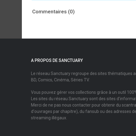
Commentaires (0)
A PROPOS DE SANCTUARY
Le réseau Sanctuary regroupe des sites thématiques 
BD, Comics, Cinéma, Séries TV.
Vous pouvez gérer vos collections grâce à un outil 100%
Les sites du réseau Sanctuary sont des sites d'informati
Merci de ne pas nous contacter pour obtenir du scantr
d'ouvrages par chapitre), du fansub ou des adresses de
streaming illégaux.