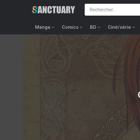
Manga
Comics
BD
Ciné/série