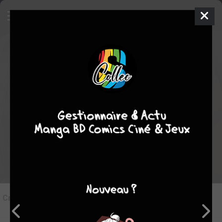
6
Critique de
Murder incarnation #1
par
Gr3nouille
le mer. 9 mars 2016
Rédiger une critique
Critique de
Murder incarnation #1