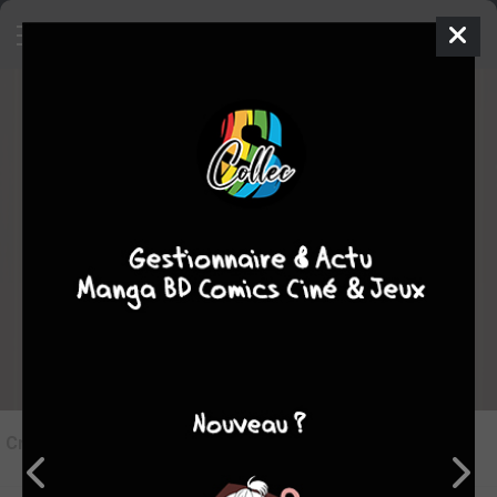
5
Critique de
Nobles Paysans #4
par
markofdarkness
le mar. 24 janv. 2017
Rédiger une critique
Critique de
Nobles Paysans #4