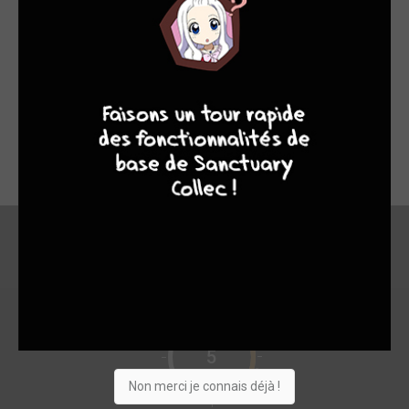
Manga toujours aussi drôle et amusant sur le prétendu passé
d'agricultrice d'Hiromu Harakawa. Les dessins sont toujours
9
8
9
8
aussi peu soignés, le découpage est efficace,et l'histoire est
toujours aussi drôle bien que redondante. L'auteure utilise
toujours les même gags pour nous faire rire mais ça marche
de moins en moins....elle peine à se renouveler...même
l’agriculture sur Mars est mal traitée.....
En bref
5
Non merci je connais déjà !