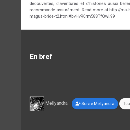
découvertes, d’aventures et d’histoires aussi bel
recommande assurément. Read more at http://ma-b
magus-bride-t2.html#bvHvR0rm588TfQwI.99
En bref
Mellyandra
Suivre Mellyandra
Tou