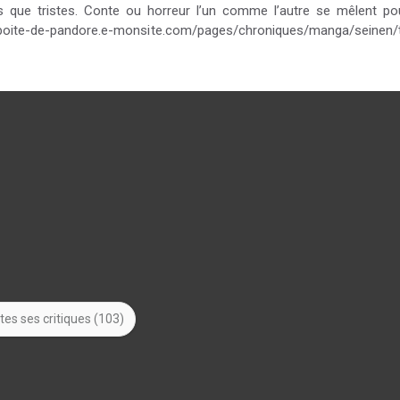
les que tristes. Conte ou horreur l’un comme l’autre se mêlent p
oite-de-pandore.e-monsite.com/pages/chroniques/manga/seinen/t
tes ses critiques (103)