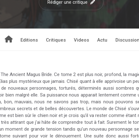
Rédiger une critique
Editions
Critiques
Videos
Actu
Discussio
The Ancient Magus Bride. Ce tome 2 est plus noir, profond, la magie
s plus mystérieux que jamais. Chisé quant à elle apprivoise un peu 
 de nouveaux personnages, torturés, déterminés aussi sombres qu
 voir bien malgré elle. Sa puissance nous apparait lentement comme 
on, bon, mauvais, nous ne savons pas trop, mais nous pouvons se
e nombreux secrets et de belles découvertes. Le monde de Chisé s’ou
 est bien sûr le chien noir et je crois qu’il va rester comme étant
 très attirant que j’ai hâte de comprendre tout à fait. Surement le t
 à un moment de grande tension tandis qu’un nouveau personnage se 
 tome suivant pour voir le dénouement. Une suite donc aussi forte