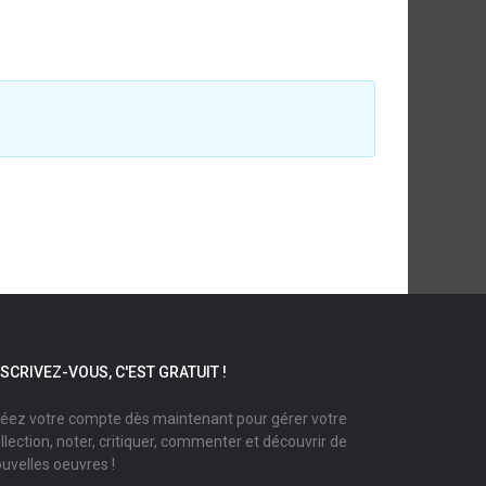
NSCRIVEZ-VOUS, C'EST GRATUIT !
éez votre compte dès maintenant pour gérer votre
llection, noter, critiquer, commenter et découvrir de
uvelles oeuvres !