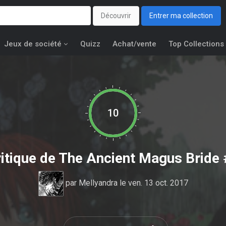
Découvrir
Entrer ma collection
Jeux de société
Quizz
Achat/vente
Top Collections
10
itique de
The Ancient Magus Bride 
par
Mellyandra
le ven. 13 oct. 2017