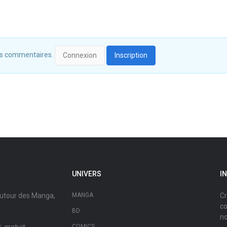
 des commentaires.
Connexion
Inscription
UNIVERS
I
autour des Manga,
MANGA
Cr
co
BD
no
COMICS