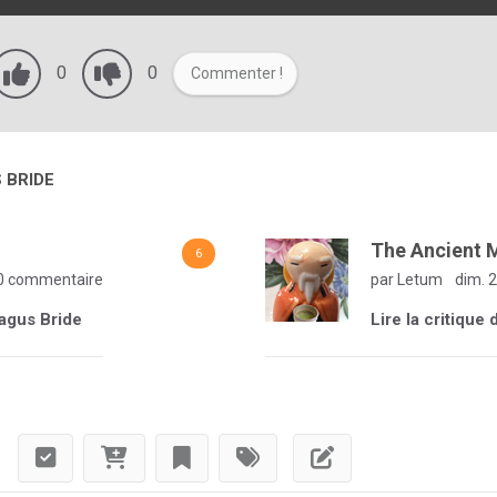
0
0
Commenter !
 BRIDE
The Ancient 
6
0 commentaire
par Letum
dim. 2
Magus Bride
Lire la critiqu