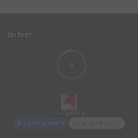
En bref
9
Rika Heartfilia
Suivre Rika Heartfilia
Toutes ses critiques (56)