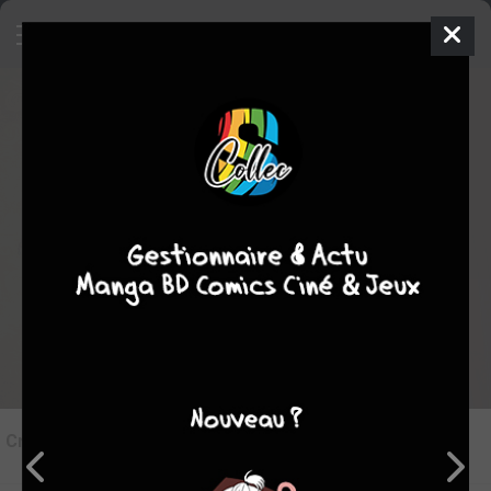
9
Critique de
Princesse Sara #3
par
Rika Heartfilia
le sam. 27 oct. 2012
Rédiger une critique
Critique de
Princesse Sara #3