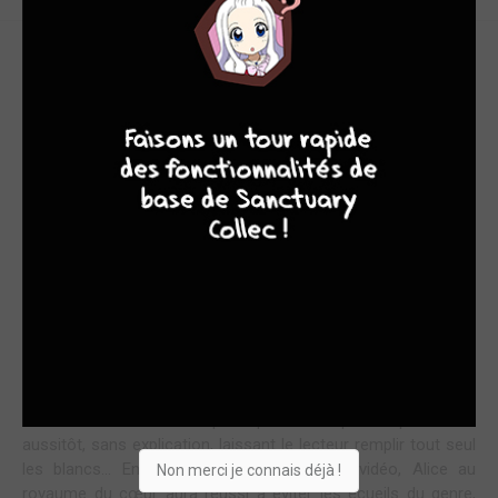
Soumei Hoshino termine donc son adaptation du jeu vidéo de
9
7
6
6
Quin Rose avec ce 6ème tome d’Alice au royaume du cœur.
Avec qui la jeune fille finira-t-elle ? Au cours des 5 précédents
volumes, les prétendants d’Alice se sont multipliés, malgré la
préférence visible de la demoiselle pour l’un d’entre eux. Cet
ultime doit donc nous exposer le choix d’Alice au moment où
sa fiole est presque pleine, sonnant le retour de la jeune fille
dans son monde. Si ce tome possède toujours des moments
sympathiques et un dessin agréable (malgré quelques
passages où les décors brillent par leur absence), difficile
d’être satisfait de la conclusion offerte par Soumei Hoshino.
Outre le choix prévisible d’Alice, même s’il se fait de manière
indirecte, ce sont surtout les zones d’ombres nombreuses qui
demeurent une fois le tome refermé qui déçoivent. Certains
évènements nous sont à peine présentés qu’ils disparaissent
aussitôt, sans explication, laissant le lecteur remplir tout seul
les blancs… En tant qu’adaptation de jeu vidéo, Alice au
Non merci je connais déjà !
royaume du cœur aura réussi à éviter les écueils du genre,