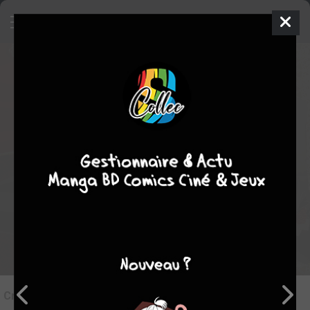
4
Critique de
Alice au Royaume de
Coeur #6
par
ivan isaak
le sam. 9 juil. 2011
STAFF
Rédiger une critique
Critique de
Alice au Royaume de Coeur #6