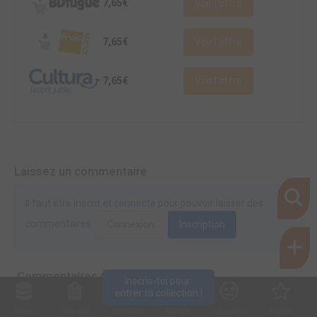
7,65€
Voir l'offre
7,65€
Voir l'offre
7,65€
Voir l'offre
Laissez un commentaire
Il faut être inscrit et connecté pour pouvoir laisser des
commentaires.
Connexion
Inscription
Commentaires (0)
Inscris-toi pour 
entrer ta collection !
Collec
Shop. list
Planning
Animes
Découvrir
Envies