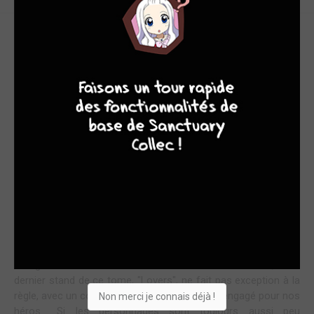
Ce cinquième tome de
Stardust Crusaders
voit la fin (un peu
8
7
8
7
expédiée) du combat contre "Wheel of Fortune". On découvre
ensuite l'impressionnante carte "Justice", tandis que le
personnage d'Enya, ombre démoniaque de Dio, reparaît plus
avant dans l'intrigue... Assumant complètement le côté
baston pour de la baston, la série enchaîne donc les
affrontements entre nos héros et de puissants adversaires
qui les attaquent les uns après les autres. Si le schéma
narratif est pour l'instant ultra-répétitif,
Stardust Crusaders
se
démarque cependant par son ambiance, avec des
protagonistes graphiquement exubérants, des décors sans
cesse changeants au fur et à mesure du périple à destination
de l’Égypte, et enfin à travers l'originalité des stands. De ce
point de vue-là, on est à chaque fois surpris et bluffés par
l'imagination débordante et sans fin de Hirohiko Araki, et le
dernier stand de ce tome, "Lovers", ne fait pas exception à la
règle, avec un combat qui paraît difficilement engagé pour nos
Non merci je connais déjà !
héros... Si les personnages sont toujours aussi peu