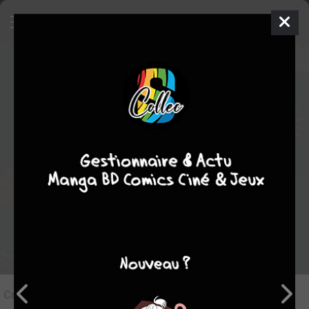
7
Critique de
Jojo's Bizarre
Adventure #5
par
Suiginto
le dim. 21 juil. 2013
STAFF
Rédiger une critique
Critique de
Jojo's Bizarre Adventure #5