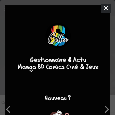
9
Critique de
L'Attaque des Titans #2
par
Suiginto
le mer. 31 juil. 2013
STAFF
Rédiger une critique
Critique de
L'Attaque des Titans #2