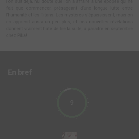
l'on suit déjà, nul doute que l'on a affaire à une épopée qui ne
fait que commencer, présageant d'une longue lutte entre
l'humanité et les Titans. Les mystères s'épaississent, mais on
en apprend aussi un peu plus, et ces nouvelles révélations
donnent vraiment hâte de lire la suite, à paraître en septembre
chez Pika!
En bref
9