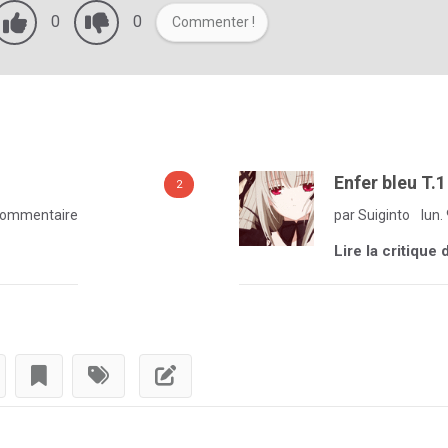
0
0
Commenter !
Enfer bleu T.1
2
commentaire
par Suiginto
lun.
Lire la critique 