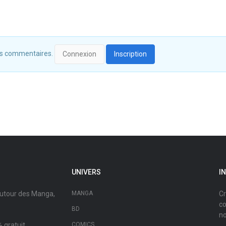
 des commentaires.
Connexion
Inscription
UNIVERS
I
autour des Manga,
MANGA
Cr
co
BD
no
 gratuit.
COMICS