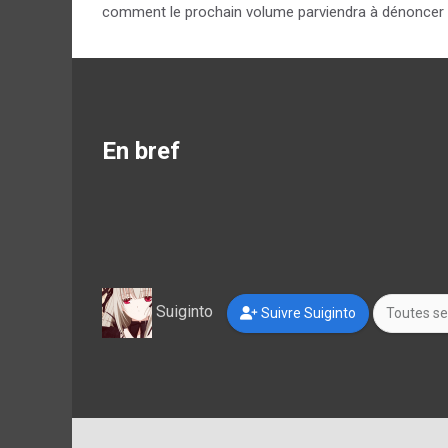
comment le prochain volume parviendra à dénoncer 
En bref
Suiginto
Suivre Suiginto
Toutes se