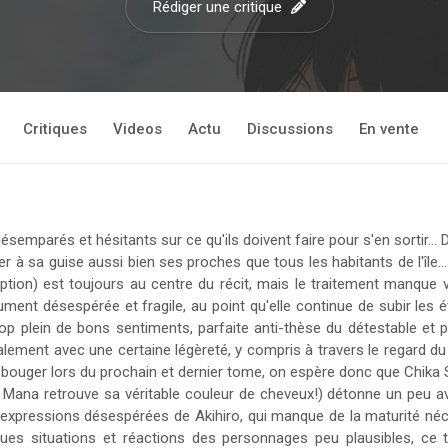
Rédiger une critique
Critiques
Videos
Actu
Discussions
En vente
désemparés et hésitants sur ce qu'ils doivent faire pour s'en sortir..
r à sa guise aussi bien ses proches que tous les habitants de l'île..
tion) est toujours au centre du récit, mais le traitement manque v
ment désespérée et fragile, au point qu'elle continue de subir les 
rop plein de bons sentiments, parfaite anti-thèse du détestable et
inalement avec une certaine légèreté, y compris à travers le regard d
e va bouger lors du prochain et dernier tome, on espère donc que Chika
Mana retrouve sa véritable couleur de cheveux!) détonne un peu ave
s expressions désespérées de Akihiro, qui manque de la maturité né
ques situations et réactions des personnages peu plausibles, c