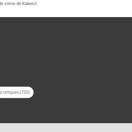
le crime de Kakeru!
s critiques (720)