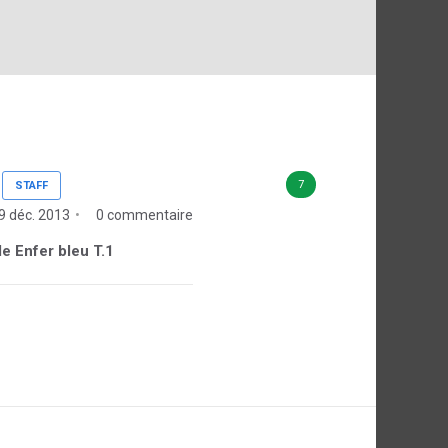
7
STAFF
 9 déc. 2013
0 commentaire
de Enfer bleu T.1