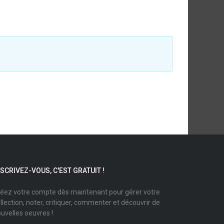
NSCRIVEZ-VOUS, C'EST GRATUIT !
éez votre compte dès maintenant pour gérer votre
llection, noter, critiquer, commenter et découvrir de
uvelles oeuvres !