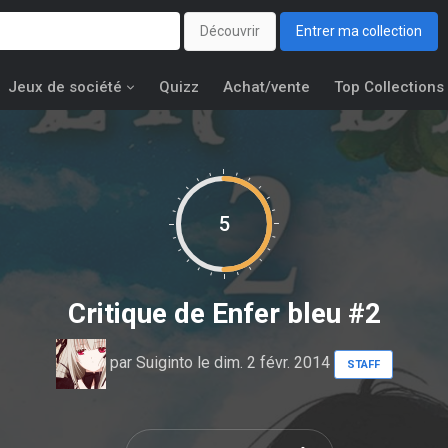
Découvrir
Entrer ma collection
Jeux de société
Quizz
Achat/vente
Top Collections
5
Critique de
Enfer bleu #2
par
Suiginto
le dim. 2 févr. 2014
STAFF