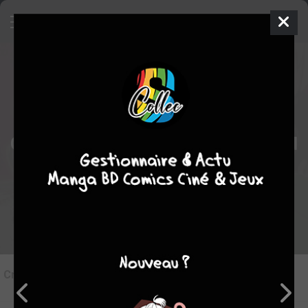
1
Critique de
Highschool of The Head
par
Sorata
le jeu. 27 mars 2014
STAFF
Rédiger une critique
Critique de
Highschool of The Head