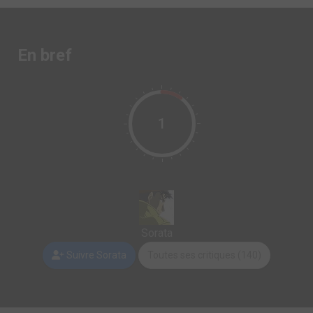
En bref
1
Sorata
Suivre Sorata
Toutes ses critiques (140)