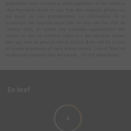
graphismes sont corrects et plutôt agréables à l’œil, même si
Hisa Kyomachi abuse un peu trop des rougeurs gênées sur
les joues de ses protagonistes. La colorisation de la
couverture est toujours aussi jolie en tout cas! Du côté de
l'édition enfin, on notera une mauvaise superposition des
trames au sein de certaines bulles lors des dernières pages,
bien que cela ne gêne en rien la lecture. Avec une fin un peu
en queue de poisson et sans grande saveur,
Love & Tears
ne
restera pas vraiment dans les esprits... Un titre dispensable.
En bref
4