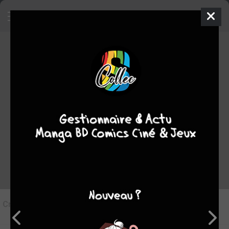
4
Critique de
Love & Tears #2
par
Suiginto
le lun. 3 nov. 2014
STAFF
Rédiger une critique
Critique de
Love & Tears #2