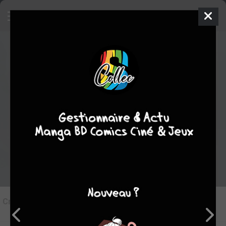
6
Critique de
Junjô Romantica #15
par
Sherryn
le dim. 25 janv. 2015
STAFF
Rédiger une critique
Critique de
Junjô Romantica #15