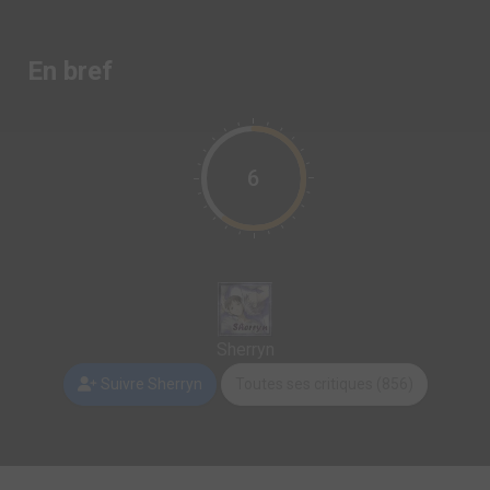
En bref
6
Sherryn
Suivre Sherryn
Toutes ses critiques (856)