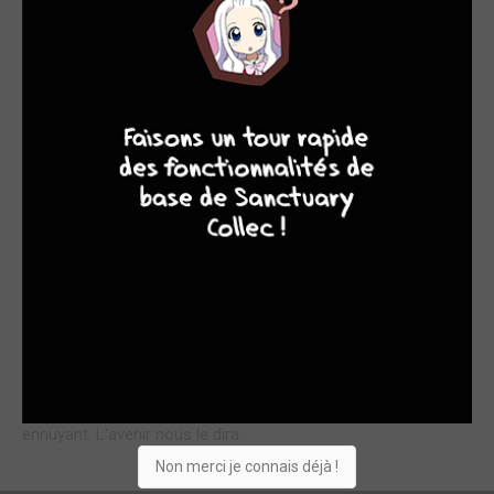
Tandis que Misaki finalise ses études en vue de sa nouvelle
place de travaille, il croule sous les félicitations et invitations,
7
6
4
9
qu'il a bien du mal à décliner sans éveiller la jalousie maladive
de son compagnon... Bien que plein de scènes romantiques à
souhait et possédant une narration fluide et d'assez jolis
dessins (en tout cas en comparaison avec le début de la
série), ce tome de Junjo Romantica ne parvient pas à séduire
autant qu'il le devrait. La faute à une intrigue assez lente et
pourvue de ressorts répétitifs que l'on a déjà vu
précédemment. La relation entre Misaki et Usagi n'évolue pas
réellement ; les motifs de jalousie et les "tactiques de
dissimulation" devenant à la fois déjà-vu et un peu lassantes.
Le charme est toujours présent, mais il n'opère plus avec
autant d'efficacité. L'intrigue s'étire en longueur, et on se
demande si la mangaka trouvera les ressorts nécessaires
pour renouveler son manga et éviter qu'il ne deviennent
ennuyant. L'avenir nous le dira.
Non merci je connais déjà !