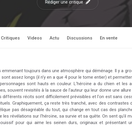
Rédiger une critique
Critiques
Videos
Actu
Discussions
En vente
s emmenant toujours dans une atmosphère qui déménage. Il y a gros
ont assez longs (il n'y en a que 4 pour le tome entier) et permette
s personnages sont hauts en couleur. L'héroïne a du chien et les 
es, souvent revisités à la sauce de l'auteur qui leur donne une allu
s différents récits sont difficilement prévisibles et l'on est sans 
tuels. Graphiquement, ça reste très tranché, avec des contrastes de
lique pas désagréable du tout, qui change en tout cas des planche
les révélations sur l'héroïne, sa survie et sa quête. On sent qu'il maî
uissif pour qui aime les seinen durs, originaux et présentant u