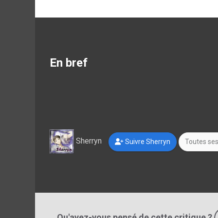
En bref
Sherryn
Suivre Sherryn
Toutes ses
Qu'avez-vous pensé de cette critique ?