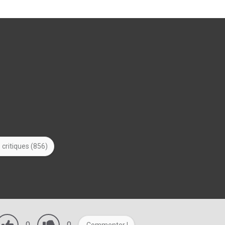
 critiques (856)
0
0