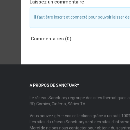
Laissez un commentaire
Il faut être inscrit et connecté pour pouvoir laisser
Commentaires (0)
A PROPOS DE SANCTUARY
Le réseau Sanctuary regroupe des sites thématiques 
BD, Comics, Cinéma, Séries TV.
Vous pouvez gérer vos collections grâce à un outil 100%
Les sites du réseau Sanctuary sont des sites d'informati
Merci de ne pas nous contacter pour obtenir du scantr