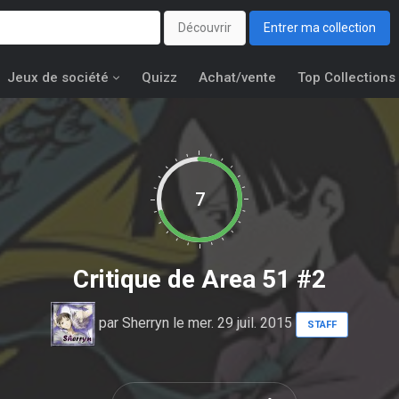
Découvrir
Entrer ma collection
Jeux de société
Quizz
Achat/vente
Top Collections
7
Critique de
Area 51 #2
par
Sherryn
le mer. 29 juil. 2015
STAFF