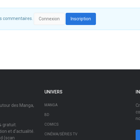
 des commentaires.
Connexion
Inscription
UNIVERS
I
autour des Manga,
MANGA
Cr
co
BD
no
 gratuit.
COMICS
on et d'actualité.
CINÉMA/SÉRIES TV
ad (scan