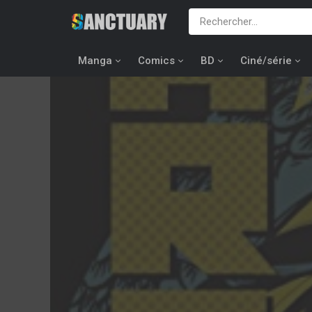
Manga
Comics
BD
Ciné/série