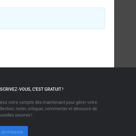
NSCRIVEZ-VOUS, C'EST GRATUIT !
éez votre compte dès maintenant pour gérer votre
llection, noter, critiquer, commenter et découvrir de
uvelles oeuvres !
Je m'inscris