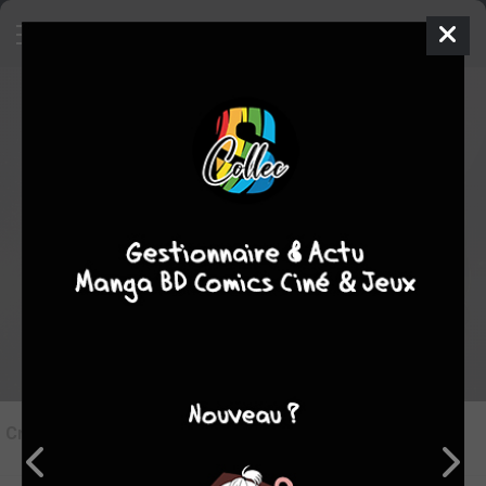
6
Critique de
Iris Zero #7
par
Charlie One
le dim. 9 juil. 2017
STAFF
Rédiger une critique
Critique de
Iris Zero #7