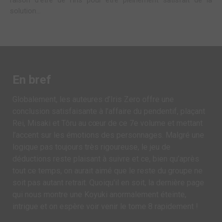
raison d’être de l’iris pour être pleinement satisfait de la
solution…
En bref
Globalement, les auteures d’Iris Zero offre une
conclusion satisfaisante à l’affaire du pendentif, plaçant
Rei, Misaki et Tôru au cœur de ce 7e volume et mettant
l’accent sur les émotions des personnages. Malgré une
logique pas toujours très rigoureuse, le jeu de
déductions reste plaisant à suivre et ce, bien qu’après
tout ce temps, on aurait aimé que le reste du groupe ne
soit pas autant retrait. Quoiqu'il en soit, la dernière page
qui nous montre une Koyuki anormalement éteinte,
intrigue et on espère voir venir le tome 8 rapidement !