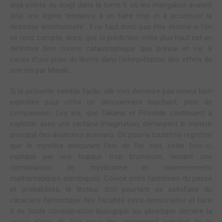
déjà pointé du doigt dans le tome 6 où les mangakas avaient
déjà une légère tendance à en faire trop et à accentuer la
détresse émotionnelle. Il ne faut donc pas être étonné si l’on
se rend compte, alors, que la prédiction citée plus haut est en
définitive bien moins catastrophique que prévue et ce, à
cause d’une prise de liberté dans l’interprétation des effets de
son iris par Misaki…
Si la pirouette semble facile, elle n’en demeure pas moins bien
exploitée pour offrir un dénouement touchant, plein de
compassion. Les iris, que Takana et Piroshiki continuent à
exploiter avec une certaine imagination, demeurent le moteur
principal des avancées scénario. On pourra toutefois regretter
que le mystère entourant l’iris de Rei soit, cette fois-ci,
expliqué par une logique trop brumeuse, tentant une
combinaison de mysticisme et raisonnements
mathématiques alambiqués. Coincé entre fantômes du passé
et probabilités, le lecteur doit pourtant se satisfaire du
caractère fantastique des facultés extra-sensorielles et faire
fi de toute considération biologique ou génétique derrière la