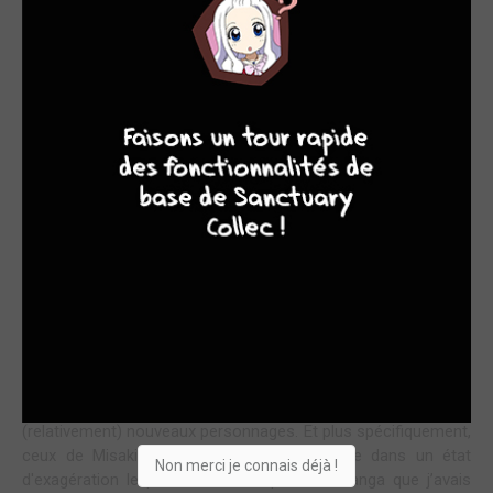
Décidément, il est nécessaire de prendre son mal en patience
pour connaitre la suite des aventures de Tôru, Koyuki et le
9
8
9
8
reste de la bande ! Rappelez-vous donc, il y a 2 ans et 8 mois
de cela, nous étions introduits à Rei (à nouveau en
couverture) qui avait sollicité les services de l’Iris Zero pour
recouvrer le pendentif qu’elle avait égaré. En apparence
classique, l’affaire nous avait menés à une amie de la
demoiselle, Misaki, qui délivrait une prophétie de mauvais
augure, déclarant que le jeune garçon allait plonger Rei dans le
chagrin…
e
Avec un 7
volume entièrement consacré à la conclusion de
cette histoire, les autrices ont profité de l’opportunité pour
centrer un intense et poignant flashback sur les filles, Rei et
Misaki, délivrant une mise en contexte plus que bienvenue
pour mieux comprendre les motivations de ces deux
(relativement) nouveaux personnages. Et plus spécifiquement,
ceux de Misaki qui avait l’air d’être coincée dans un état
Non merci je connais déjà !
d'exagération le plus total. Un aspect du manga que j’avais