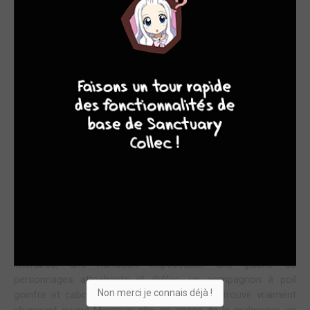
Une boutique d'antiquités n'est-ce pas une endroit formidable
pour s'inventer une nouvelle identité? Se déguiser de vieilles
robes, s'orner de vieux chapeaux, se parer de vieux bijoux,
7
8
8
10
évoluer dans un mobilier d'une époque révolue. Une vraie
caverne d'Ali Baba, un terrain de jeux féerique. Enfant, j'aurais
adoré! Mais si en plus, le reflet que nous renvoie un grand et
majestueux miroir nous invite à passer de l'autre côté le
temps d'une journée pour y vivre la vie de château, alors là,
c'est plus que merveilleux! C'est en acceptant de passer de
l'autre côté que Capucine va endosser le costume de
Margaux- à laquelle elle ressemble comme une goutte d'eau,
forcément- et devoir cacher son naturel -très différent de
celui de Margaux, nécessairement- pour leurrer sa Cour, ses
serviteurs mais aussi le prince auquel elle est promise. Et
quand on a le costume sans le texte, à coup sûr on risque de
mettre un peu de pagaille... De très belles références
littéraires, une narration impeccable, une galerie de
personnages attachants et drôles, un compagnon à poil
Non merci je connais déjà !
goinfre et cabotin, un prince que Capucine trouve vraiment
charmant quand Margaux, elle, ne cesse de le malmener, un