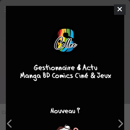
7
Critique de
Princesse Capucine #1
par
Lauriane
le ven. 23 août 2013
STAFF
Rédiger une critique
Critique de
Princesse Capucine #1