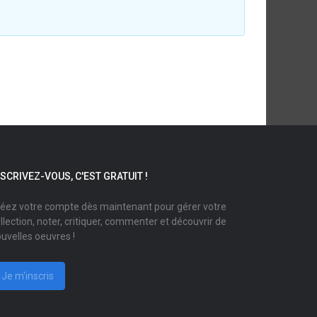
NSCRIVEZ-VOUS, C'EST GRATUIT !
éez votre compte dès maintenant pour gérer votre
llection, noter, critiquer, commenter et découvrir de
uvelles oeuvres !
Je m'inscris