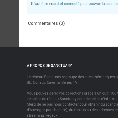
Il faut être inscrit et connecté pour pouvoir laisser
Commentaires (0)
A PROPOS DE SANCTUARY
Le réseau Sanctuary regroupe des sites thématiques 
BD, Comics, Cinéma, Séries TV.
Vous pouvez gérer vos collections grâce à un outil 100%
Les sites du réseau Sanctuary sont des sites d'informati
Merci de ne pas nous contacter pour obtenir du scantr
d'ouvrages par chapitre), du fansub ou des adresses de
streaming illégaux.