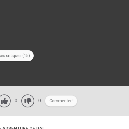
es critiques (15)
0
0
Commenter !
E ADVENTURE OF DAI