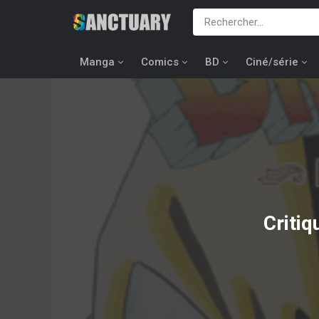
Manga
Comics
BD
Ciné/série
Criti