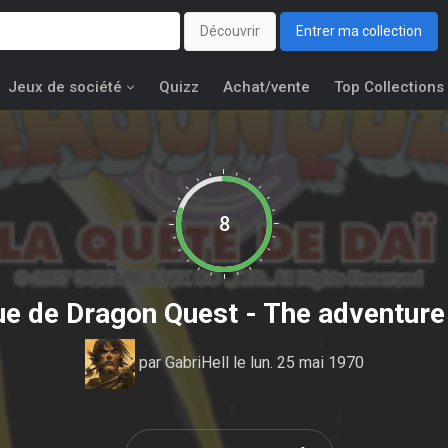
Découvrir
Entrer ma collection
Jeux de société
Quizz
Achat/vente
Top Collections
8
que de
Dragon Quest - The adventure 
par
GabriHell
le lun. 25 mai 1970