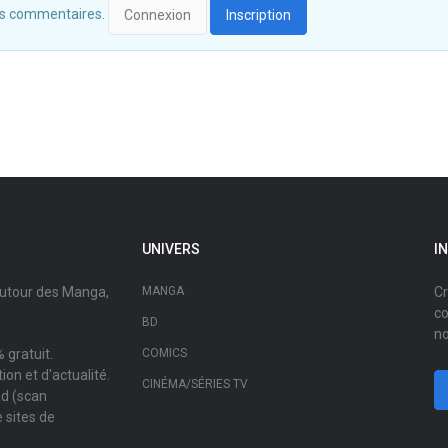
 des commentaires.
Connexion
Inscription
UNIVERS
I
autour des Manga,
MANGA
Cr
co
BD
no
 gratuit.
COMICS
on et d'actualité.
CINÉMA/SÉRIES TV
ad (scan
 sites de