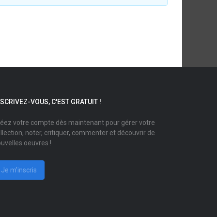
NSCRIVEZ-VOUS, C'EST GRATUIT !
éez votre compte dès maintenant pour gérer votre
llection, noter, critiquer, commenter et découvrir de
uvelles oeuvres !
Je m'inscris