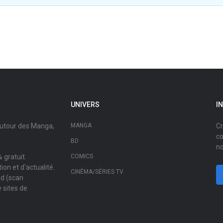
UNIVERS
I
autour des Manga,
MANGA
Cr
co
BD
no
 gratuit.
COMICS
on et d'actualité.
CINÉMA/SÉRIES TV
ad (scan
 sites de