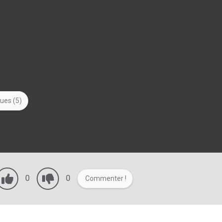
ques (5)
0
0
Commenter !