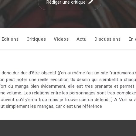
Rédiger une critique
Editions
Critiques
Videos
Actu
Discussions
En 
onc dur dur d'être objectif (j'en ai même fait un site "rurouniarea
 on peut noter une réelle évolution du dessin qui s'embellit à ch
nt fort du manga bien évidemment, elle est très prenante et permet 
ème volume. Les relations entre les personnages sont tres complexes e
vent qu'il y'en a trop mais je trouve que ca détend...) A Voir si v
out simplement les mangas, car c'est une référénce