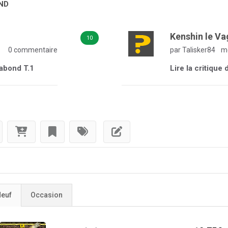
ND
Kenshin le V
10
0 commentaire
par Talisker84
me
gabond T.1
Lire la critiqu
euf
Occasion