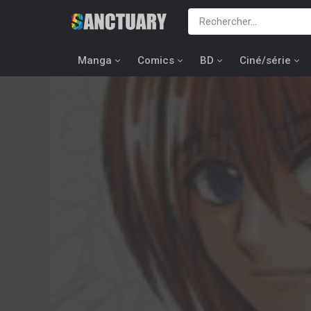
Manga
Comics
BD
Ciné/série