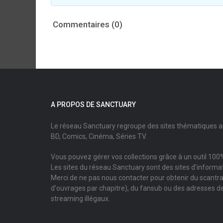
Commentaires (0)
A PROPOS DE SANCTUARY
Le réseau Sanctuary regroupe des sites thématiques 
BD, Comics, Cinéma, Séries TV.
Vous pouvez gérer vos collections grâce à un outil 100%
Les sites du réseau Sanctuary sont des sites d'informati
Merci de ne pas nous contacter pour obtenir du scantr
d'ouvrages par chapitre), du fansub ou des adresses de
streaming illégaux.