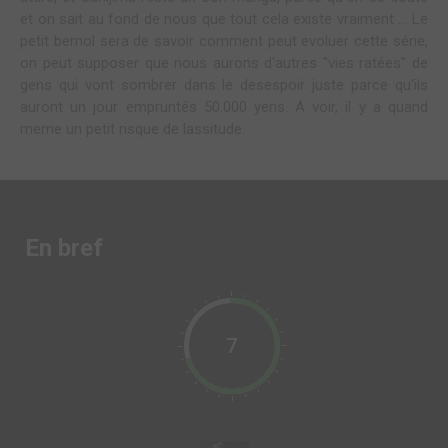
et on sait au fond de nous que tout cela existe vraiment ... Le
petit bemol sera de savoir comment peut evoluer cette série,
on peut supposer que nous aurons d'autres "vies ratées" de
gens qui vont sombrer dans le desespoir juste parce qu'ils
auront un jour empruntés 50.000 yens. A voir, il y a quand
meme un petit risque de lassitude.
En bref
7