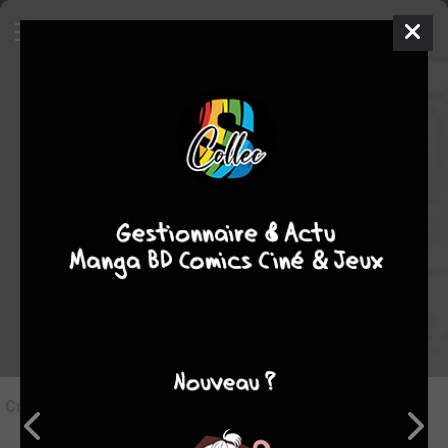
7
Critique de
Ushijima
par
Lloyd Kalas
le lun. 25 mai 1970
Rédiger une critique
Critique de
Ushijima