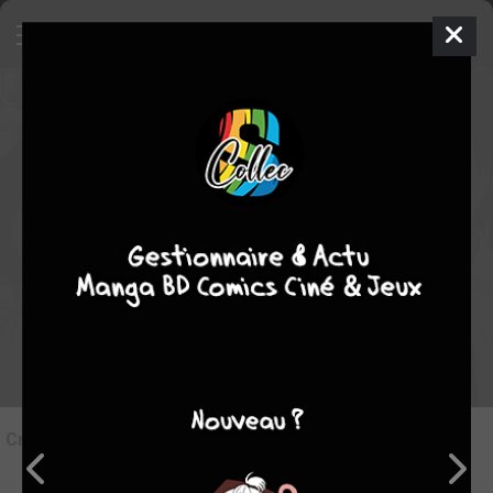
8
Critique de
Reset
par
Mamane-chan
le lun. 25 mai 1970
Rédiger une critique
Critique de
Reset