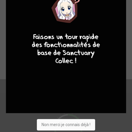
Un one-shot très honnête que j’ai pris plaisir à lire : Reset a
beau avoir une fin précipitée, il n’est – à la différence de la
9
8
9
8
majorité des mangas en un volume- pas expédié à la figure du
lecteur en omettant d’expliquer bien des points pourtant
indispensables à la bonne compréhension du récit, et jouie
d’une réalisation tout à fait honnête. Même si son prix n’est
pas donné, il fait parti de ces œuvres que je recommande
d’avoir dans sa bibliothèque … pas grand-chose à dire de plus
! =)
En bref
Non merci je connais déjà !
8