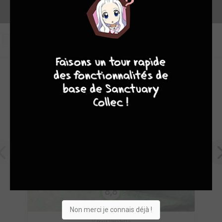
4
9
8
9
8
OEUVRES PHARES DE URBAN COMICS
8,8
Non merci je connais déjà !
V pour Vendetta