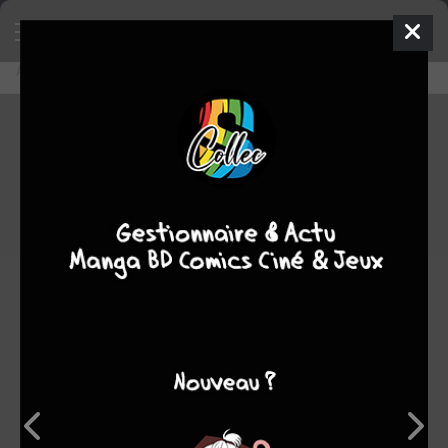
Accueil
Découvrir
Editeurs
Urban Comics
Urban Comics
0
★
★
★
★
★
★
★
★
★
★
1150
oeuvres :
30
à paraître
927
terminées
181
en cours
12
stoppées
Note
6,5