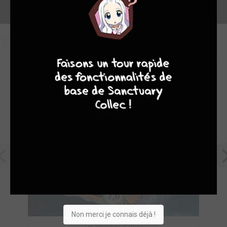
0
4
7
8
7
OEUVRES PHARES DE BRUNO GRAFF
7,6
Non merci je connais déjà !
Les naufragés d'Ythaq