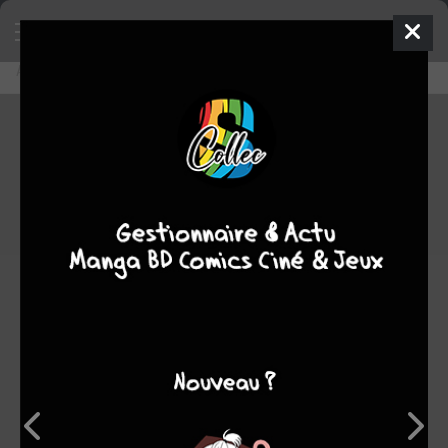
Accueil
Découvrir
Editeurs
Bruno Graff
Bruno Graff
0
★
★
★
★
★
★
★
★
★
★
15
oeuvres :
0
à paraître
8
terminées
3
en
cours
4
stoppées
Note
0