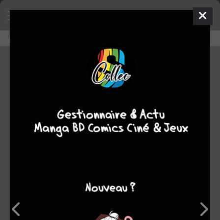
Accueil
Découvrir
Editeurs
Wild Side Vidéo
Wild Side Vidéo
0
★
★
★
★
★
★
★
★
★
★
372
oeuvres :
2
à paraître
343
terminées
27
en cours
0
stoppée
Note
0