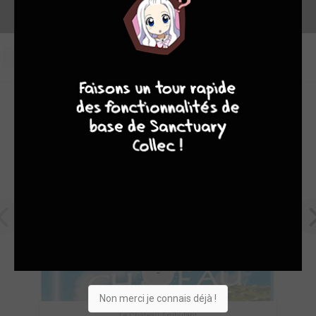
0
4
7
8
7
OEUVRES PHARES DE WILD SIDE VIDÉO
-
Non merci je connais déjà !
Le Château Ambulant