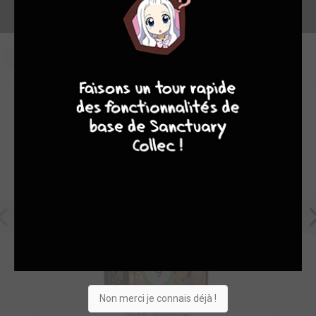
0
7
9
8
9
OEUVRES PHARES DE LIBELLUD
9
Non merci je connais déjà !
Dixit 8 : Harmonies