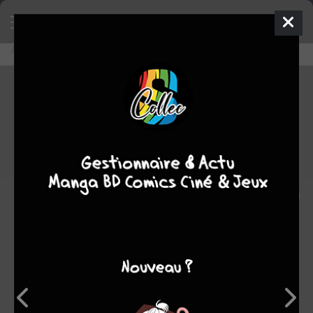
Accueil
Découvrir
Editeurs
Libellud
Libellud
0
★
★
★
★
★
★
★
★
★
★
24
oeuvres :
0
à paraître
24
terminées
0
en
cours
0
stoppée
Note
0