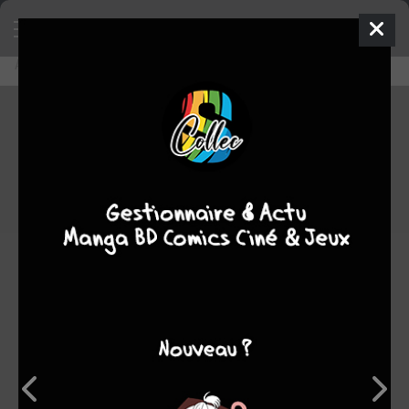
Accueil
Découvrir
Editeurs
fuji manga
fuji manga
0
★
★
★
★
★
★
★
★
★
★
6
oeuvres :
1
à paraître
4
terminées
1
en
cours
0
stoppée
Note
0