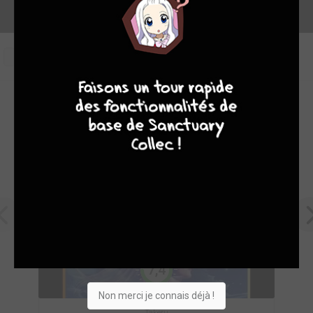
0
9
8
9
8
OEUVRES PHARES DE FUJI MANGA
7,4
Non merci je connais déjà !
Takeru