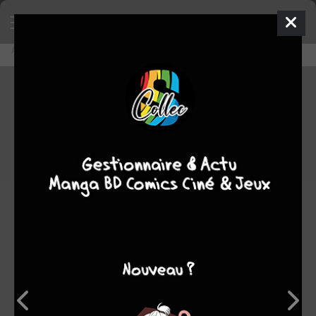
Accueil
Découvrir
Editeurs
editeur à supprimer
editeur à supprimer
0
★
★
★
★
★
★
★
★
★
★
6
oeuvres :
6
à paraître
0
terminée
0
en
cours
0
stoppée
Note
0