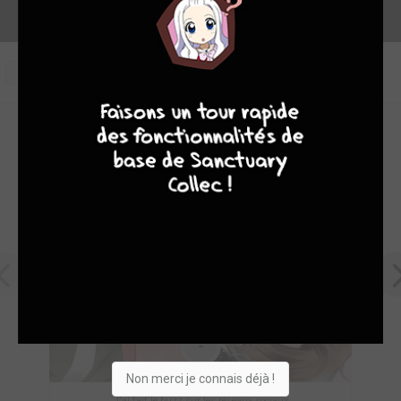
0
9
8
9
8
OEUVRES PHARES DE EDITEUR À SUPPRIMER
-
Non merci je connais déjà !
J'ai fait le buzz sur les réseaux sociaux