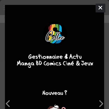
Accueil
Découvrir
Editeurs
Delcourt Manga
Delcourt Manga
0
★
★
★
★
★
★
★
★
★
★
224
oeuvres :
4
à paraître
193
terminées
17
en cours
10
stoppées
Note
0