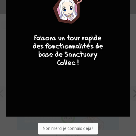
0
9
8
9
8
OEUVRES PHARES DE DELCOURT MANGA
8,3
Non merci je connais déjà !
Un drôle de père